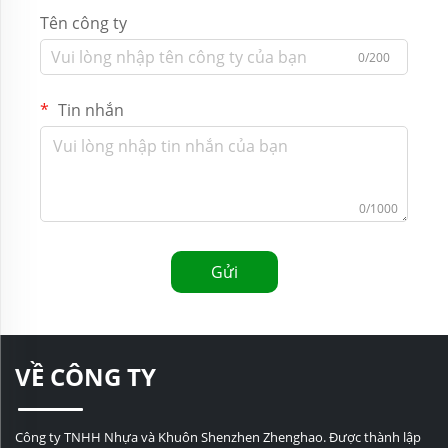
Tên công ty
0/200
Tin nhắn
0/1000
Gửi
VỀ CÔNG TY
Công ty TNHH Nhựa và Khuôn Shenzhen Zhenghao. Được thành lập