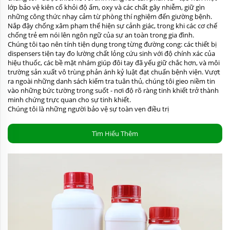
lớp bảo vệ kiên cố khỏi độ ẩm, oxy và các chất gây nhiễm, giữ gìn
những công thức nhạy cảm từ phòng thí nghiệm đến giường bệnh.
Nắp đậy chống xâm phạm thể hiện sự cảnh giác, trong khi các cơ chế
chống trẻ em nói lên ngôn ngữ của sự an toàn trong gia đình.
Chúng tôi tạo nên tính tiện dụng trong từng đường cong: các thiết bị
dispensers tiện tay đo lường chất lỏng cứu sinh với độ chính xác của
hiệu thuốc, các bề mặt nhám giúp đôi tay đã yếu giữ chắc hơn, và môi
trường sản xuất vô trùng phản ánh kỷ luật đạt chuẩn bệnh viện. Vượt
ra ngoài những danh sách kiểm tra tuân thủ, chúng tôi gieo niềm tin
vào những bức tường trong suốt - nơi độ rõ ràng tinh khiết trở thành
minh chứng trực quan cho sự tinh khiết.
Chúng tôi là những người bảo vệ sự toàn vẹn điều trị
Tìm Hiểu Thêm