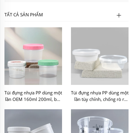
TẤT CẢ SẢN PHẨM
Túi đựng nhựa PP dùng một
Túi đựng nhựa PP dùng một
lần OEM 160ml 200ml, bao
lần tùy chỉnh, chống rò rỉ
bì đựng kem tráng miệng,
trong lò vi sóng
đồ ăn vặt, thực phẩm khô