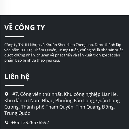
bia, dùng cho cắm trại và
Cho Mứt, Đựng Trái Cây
du lịch
Ngâm Muối
VỀ CÔNG TY
Công ty TNHH Nhựa và Khuôn Shenzhen Zhenghao. Được thành lập
vào năm 2007 tại Thâm Quyến, Trung Quốc, chúng tôi là nhà sản xuất
được chứng nhận, chuyên về phát triển và sản xuất trọn gói các sản
phẩm bao bì nhựa theo yêu cầu.
Liên hệ
#7, Công viên thứ nhất, Khu công nghiệp LianHe,
Khu dân cư Nam Nhạc, Phường Bảo Long, Quận Long
Cương, Thành phố Thâm Quyến, Tỉnh Quảng Đông,
Trung Quốc
+86-13926576592