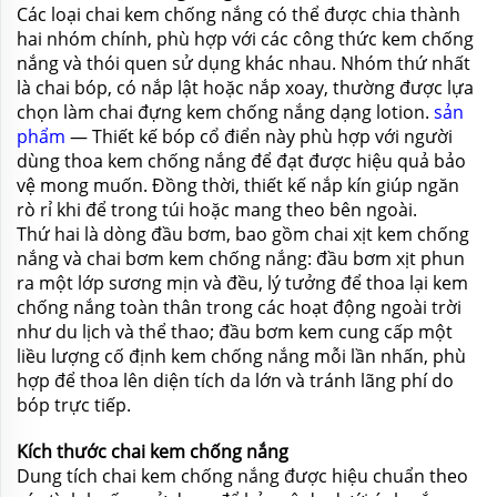
Các loại chai kem chống nắng có thể được chia thành
hai nhóm chính, phù hợp với các công thức kem chống
nắng và thói quen sử dụng khác nhau. Nhóm thứ nhất
là chai bóp, có nắp lật hoặc nắp xoay, thường được lựa
chọn làm chai đựng kem chống nắng dạng lotion.
sản
phẩm
— Thiết kế bóp cổ điển này phù hợp với người
dùng thoa kem chống nắng để đạt được hiệu quả bảo
vệ mong muốn. Đồng thời, thiết kế nắp kín giúp ngăn
rò rỉ khi để trong túi hoặc mang theo bên ngoài.
Thứ hai là dòng đầu bơm, bao gồm chai xịt kem chống
nắng và chai bơm kem chống nắng: đầu bơm xịt phun
ra một lớp sương mịn và đều, lý tưởng để thoa lại kem
chống nắng toàn thân trong các hoạt động ngoài trời
như du lịch và thể thao; đầu bơm kem cung cấp một
liều lượng cố định kem chống nắng mỗi lần nhấn, phù
hợp để thoa lên diện tích da lớn và tránh lãng phí do
bóp trực tiếp.
Kích thước chai kem chống nắng
Dung tích chai kem chống nắng được hiệu chuẩn theo