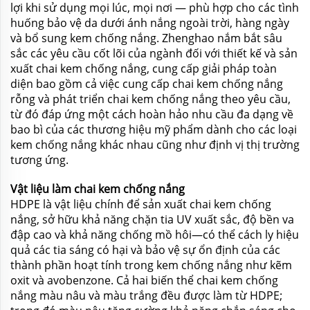
lợi khi sử dụng mọi lúc, mọi nơi — phù hợp cho các tình
huống bảo vệ da dưới ánh nắng ngoài trời, hàng ngày
và bổ sung kem chống nắng. Zhenghao nắm bắt sâu
sắc các yêu cầu cốt lõi của ngành đối với thiết kế và sản
xuất chai kem chống nắng, cung cấp giải pháp toàn
diện bao gồm cả việc cung cấp chai kem chống nắng
rỗng và phát triển chai kem chống nắng theo yêu cầu,
từ đó đáp ứng một cách hoàn hảo nhu cầu đa dạng về
bao bì của các thương hiệu mỹ phẩm dành cho các loại
kem chống nắng khác nhau cũng như định vị thị trường
tương ứng.
Vật liệu làm chai kem chống nắng
HDPE là vật liệu chính để sản xuất chai kem chống
nắng, sở hữu khả năng chặn tia UV xuất sắc, độ bền va
đập cao và khả năng chống mồ hôi—có thể cách ly hiệu
quả các tia sáng có hại và bảo vệ sự ổn định của các
thành phần hoạt tính trong kem chống nắng như kẽm
oxit và avobenzone. Cả hai biến thể chai kem chống
nắng màu nâu và màu trắng đều được làm từ HDPE;