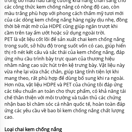
trong đó màu nâu tăng cường khả năng chắn sáng cho
các công thức kem chống nắng có nồng độ cao, còn
màu trắng phù hợp với phong cách thẩm mỹ tươi mới
của các dòng kem chống nắng hàng ngày dịu nhẹ, đồng
thời bề mặt mờ của HDPE cũng giúp ngăn trượt khi
cầm trên tay ẩm ướt hoặc sử dụng ngoài trời.
PET là vật liệu cốt lõi để sản xuất chai kem chống nắng
trong suốt, sở hữu độ trong suốt vốn có cao, giúp hiển
thị rõ nét kết cấu và sắc thái của kem chống nắng, đáp
ứng nhu cầu trình bày trực quan của thương hiệu
nhằm nâng cao sức hút trên kệ trưng bày. Vật liệu này
vừa nhẹ lại vừa chắc chắn, giúp tăng tính tiện lợi khi
mang theo, rất phù hợp để dùng bổ sung khi ra ngoài.
Hơn nữa, vật liệu HDPE và PET của chúng tôi đáp ứng
các tiêu chuẩn an toàn cho thực phẩm, có khả năng tái
chế thân thiện với môi trường và tuân thủ các chứng
nhận bao bì chăm sóc cá nhân quốc tế, hoàn toàn đáp
ứng các yêu cầu về bao bì kem chống nắng chất lượng
cao.
Loại chai kem chống nắng