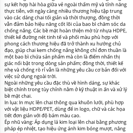
sự kết hợp hài hòa giữa vẻ ngoài thẩm mỹ và tính năng
thực tiễn, với ngày càng nhiều thương hiệu tập trung
vào các dáng chai tối giản và thời thượng, đồng thời
vẫn đảm bảo hiệu năng cốt lõi của bao bì chăm sóc da
chống nắng. Các bề mặt hoàn thiện mờ từ nhựa HDPE,
thiết kế đường nét tinh tế và phối màu phù hợp với
phong cách thương hiệu đã trở thành xu hướng chủ
đạo, giúp chai kem chống nắng không chỉ đơn thuần là
một bao bì chứa sản phẩm mà còn là điểm nhấn thị
giác nổi bật trong dòng sản phẩm; đồng thời, thiết kế
nhẹ và chống rò rỉ vẫn là những yêu cầu cơ bản đối với
việc sử dụng ngoài trời.
Ngoài những yêu cầu đặc thù về hình dáng, sự khác
biệt chính trong tùy chỉnh nằm ở kỹ thuật in ấn và xử lý
bề mặt chai.
In lụa: In mực lên chai thông qua khuôn lưới, phù hợp
với vật liệu HDPE/PET, dùng để in logo, chữ và các họa
tiết đơn giản với độ bám màu cao.
Ép nhũ vàng: Áp dụng lá kim loại lên chai bằng phương
pháp ép nhiệt, tạo hiệu ứng ánh kim bóng mượt, nâng