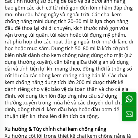
các tình huống sử dụng để bảo vệ da dưới ánh nắng,
bao gồm các kích cỡ từ nhỏ gọn đến lớn nhằm đáp ứng
mọi nhu cầu hằng ngày và ngoài trời. Các chai kem
chống nắng mini dung tích 20–30 ml là lựa chọn hàng
đầu để thoa lại khi di chuyển, kích thước nhỏ gọn vừa
vặn trong túi quần, túi xách hoặc túi đựng mỹ phẩm,
rất phù hợp cho các hoạt động ngoài trời như đi làm, đi
học hoặc mua sắm. Dung tích 50–80 ml là kích cỡ phổ
biến nhất dành cho kem chống nắng dùng cho mặt (sử
dụng thường xuyên), cân bằng giữa thời gian sử dụng
dài và tính tiện lợi khi mang theo, đồng thời là thông số
cốt lõi của các dòng kem chống nắng bán lẻ. Các chai
kem chống nắng dung tích lớn 200 ml được thiết kế
dành riêng cho việc bảo vệ da toàn thân và cho cả gia
đình, với dung tích lớn đáp ứng nhu cầu sử dụng
thường xuyên trong mùa hè và các chuyến du lịch gia
đình, đồng thời đi kèm đầu bóp hoặc đầu bơm để
thuận tiện khi thoa lên diện tích da rộng.
Xu hướng & Tùy chỉnh chai kem chống nắng
Xu hướng cốt lõi trong thiết kế chai kem chống nắng là