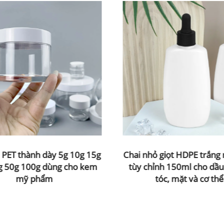
 PET thành dày 5g 10g 15g
Chai nhỏ giọt HDPE trắng 
g 50g 100g dùng cho kem
tùy chỉnh 150ml cho dầ
mỹ phẩm
tóc, mặt và cơ thể