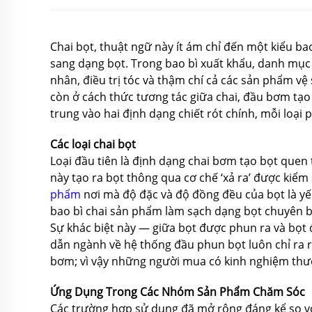
Chai bọt, thuật ngữ này ít ám chỉ đến một kiểu ba
sang dạng bọt. Trong bao bì xuất khẩu, danh mụ
nhân, điều trị tóc và thậm chí cả các sản phẩm vệ
còn ở cách thức tương tác giữa chai, đầu bơm tạo
trung vào hai định dạng chiết rót chính, mỗi loại
Các loại chai bọt
Loại đầu tiên là định dạng chai bơm tạo bọt quen
này tạo ra bọt thông qua cơ chế ‘xả ra’ được kiể
phẩm
nơi mà độ đặc và độ đồng đều của bọt là yế
bao bì chai sản phẩm làm sạch dạng bọt chuyên b
Sự khác biệt này — giữa bọt được phun ra và bọt 
dẫn ngành về hệ thống đầu phun bọt luôn chỉ ra rằ
bơm; vì vậy những người mua có kinh nghiệm thườ
Ứng Dụng Trong Các Nhóm Sản Phẩm Chăm Sóc
Các trường hợp sử dụng đã mở rộng đáng kể so vớ