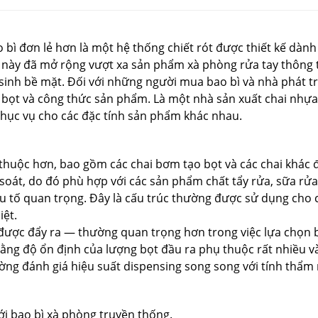
o bì đơn lẻ hơn là một hệ thống chiết rót được thiết kế dàn
c này đã mở rộng vượt xa sản phẩm xà phòng rửa tay thông
 sinh bề mặt. Đối với những người mua bao bì và nhà phát t
 bọt và công thức sản phẩm. Là một nhà sản xuất chai nhựa
 phục vụ cho các đặc tính sản phẩm khác nhau.
 thuộc hơn, bao gồm các chai bơm tạo bọt và các chai khác 
m soát, do đó phù hợp với các sản phẩm chất tẩy rửa, sữa r
u tố quan trọng. Đây là cấu trúc thường được sử dụng cho 
iệt.
được đẩy ra — thường quan trọng hơn trong việc lựa chọn ba
ng độ ổn định của lượng bọt đầu ra phụ thuộc rất nhiều vào
ng đánh giá hiệu suất dispensing song song với tính thẩm 
i bao bì xà phòng truyền thống.