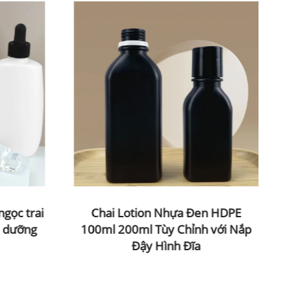
ngọc trai
Chai Lotion Nhựa Đen HDPE
T
u dưỡng
100ml 200ml Tùy Chỉnh với Nắp
OE
Đậy Hình Đĩa
ke