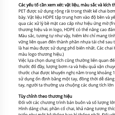
Các yếu tố cần xem xét: vật liệu, màu sắc và kích 
PET được sử dụng rộng rãi trong thiết kế chai bơ
bày. Vật liệu HDPE tập trung hơn vào độ bền và yếu
qua các xử lý bề mặt cao cấp như hiệu ứng mờ (fr
thương hiệu và in logo, HDPE có thể nâng cao đá
Màu sắc, tương tự như vậy, hiếm khi chỉ mang tí
vững liên quan đến thành phần nhựa tái chế sau 
là hai màu được sử dụng phổ biến nhất. Các chai
màu logo thương hiệu.)
Việc lựa chọn dung tích cũng thường liên quan đế
thước đổ đầy, lượng bơm ra và hiệu quả vận chuyể
thước chai được khuyến nghị nằm trong khoảng 10
sử dụng ổn định bằng một tay, đồng thời dễ dàng 
tay, người ta thường ưa chuộng các dung tích lớn
Tùy chỉnh theo thương hiệu
Đối với các chương trình bán buôn và số lượng lớn,
Hình dáng chai, phần cổ chai, khả năng tương thíc
triển như một hệ thống bao bì thống nhất. Đối vớ