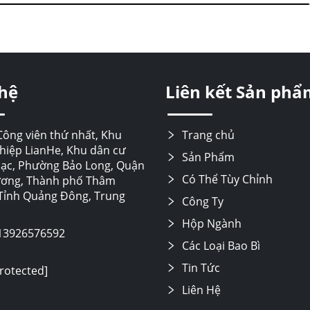
 hệ
Liên kết Sản phẩ
Công viên thứ nhất, Khu
Trang chủ
hiệp LianHe, Khu dân cư
Sản Phẩm
c, Phường Bảo Long, Quận
Có Thể Tùy Chỉnh
ương, Thành phố Thâm
Tỉnh Quảng Đông, Trung
Công Ty
Hộp Ngành
13926576592
Các Loại Bao Bì
Tin Tức
protected]
Liên Hệ