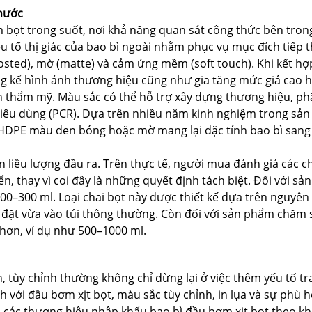
thước
m bọt trong suốt, nơi khả năng quan sát công thức bên tro
 tố thị giác của bao bì ngoài nhằm phục vụ mục đích tiếp thị
osted), mờ (matte) và cảm ứng mềm (soft touch). Khi kết hợ
ng kể hình ảnh thương hiệu cũng như gia tăng mức giá cao 
nh thẩm mỹ. Màu sắc có thể hỗ trợ xây dựng thương hiệu, 
tiêu dùng (PCR). Dựa trên nhiều năm kinh nghiệm trong sản
 HDPE màu đen bóng hoặc mờ mang lại đặc tính bao bì sang 
n liều lượng đầu ra. Trên thực tế, người mua đánh giá các 
n, thay vì coi đây là những quyết định tách biệt. Đối với s
0–300 ml. Loại chai bọt này được thiết kế dựa trên nguyên
đặt vừa vào túi thông thường. Còn đối với sản phẩm chăm s
 hơn, ví dụ như 500–1000 ml.
 tùy chỉnh thường không chỉ dừng lại ở việc thêm yếu tố tra
h với đầu bơm xịt bọt, màu sắc tùy chỉnh, in lụa và sự phù
i các thương hiệu nhập khẩu bao bì đầu bơm xịt bọt theo k