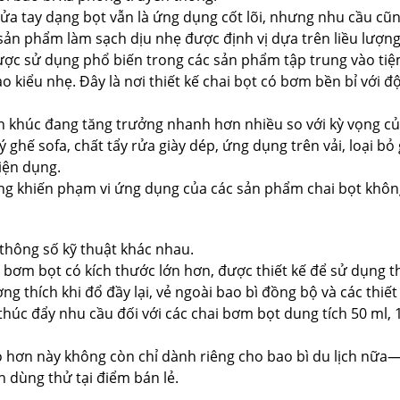
ửa tay dạng bọt vẫn là ứng dụng cốt lõi, nhưng nhu cầu cũng
 sản phẩm làm sạch dịu nhẹ được định vị dựa trên liều lượ
ược sử dụng phổ biến trong các sản phẩm tập trung vào ti
ạo kiểu nhẹ. Đây là nơi thiết kế chai bọt có bơm bền bỉ với đ
n khúc đang tăng trưởng nhanh hơn nhiều so với kỳ vọng củ
ghế sofa, chất tẩy rửa giày dép, ứng dụng trên vải, loại bỏ 
iện dụng.
rọng khiến phạm vi ứng dụng của các sản phẩm chai bọt khô
thông số kỹ thuật khác nhau.
 bơm bọt có kích thước lớn hơn, được thiết kế để sử dụng 
ng thích khi đổ đầy lại, vẻ ngoài bao bì đồng bộ và các th
 thúc đẩy nhu cầu đối với các chai bơm bọt dung tích 50 ml, 
 hơn này không còn chỉ dành riêng cho bao bì du lịch nữa
 dùng thử tại điểm bán lẻ.