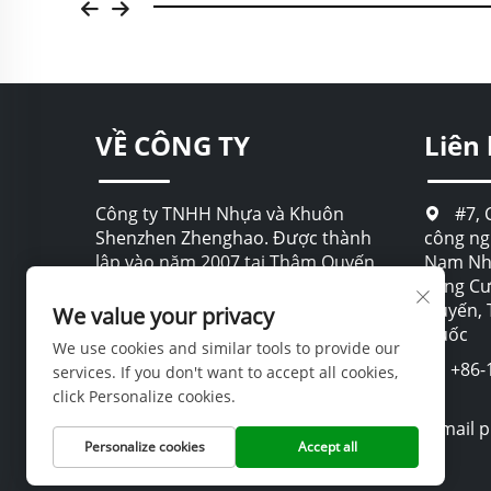
VỀ CÔNG TY
Liên
Công ty TNHH Nhựa và Khuôn
#7, 
Shenzhen Zhenghao. Được thành
công ng
lập vào năm 2007 tại Thâm Quyến,
Nam Nhạ
Trung Quốc, chúng tôi là nhà sản
Long C
xuất được chứng nhận, chuyên về
Quyến, 
We value your privacy
phát triển và sản xuất trọn gói các
Quốc
We use cookies and similar tools to provide our
sản phẩm bao bì nhựa theo yêu
+86-
services. If you don't want to accept all cookies,
cầu.
click Personalize cookies.
[email 
Personalize cookies
Accept all