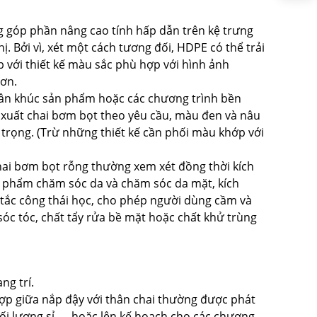
ng góp phần nâng cao tính hấp dẫn trên kệ trưng
. Bởi vì, xét một cách tương đối, HDPE có thể trải
p với thiết kế màu sắc phù hợp với hình ảnh
hơn.
phân khúc sản phẩm hoặc các chương trình bền
 xuất chai bơm bọt theo yêu cầu, màu đen và nâu
trọng. (Trừ những thiết kế cần phối màu khớp với
chai bơm bọt rỗng thường xem xét đồng thời kích
ản phẩm chăm sóc da và chăm sóc da mặt, kích
 tắc công thái học, cho phép người dùng cầm và
óc tóc, chất tẩy rửa bề mặt hoặc chất khử trùng
ng trí.
 hợp giữa nắp đậy với thân chai thường được phát
hối lượng sỉ — hoặc lên kế hoạch cho các chương