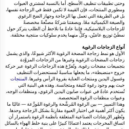
وحتى تطبيقات تنظيف الأسطح. أما بالنسبة لمشتري العبوات
ومطوري المنتجات، فإن القيمة لا تكمن فقط في الزجاجة نفسها،
بل في الطريقة التي تعمل بها الزجاجة وجهاز الضخ الرغوي
والصيغة الكيميائية معًا. وبصفتنا شركةً مصنِّعةً مخصصةً
للزجاجات البلاستيكية، فإننا عادةً ما نلاحظ أن الطلب يتركز حول
نمطَيْ توزيع عامَيْن، وكلٌّ منهما يخدم سلوكيات منتجية مختلفة.
أنواع الزجاجات الرغوية
الأول هو نمط زجاجة المضخة الرغوية الأكثر شيوعًا، والذي يشمل
زجاجات المضخات الرغوية وغيرها من الزجاجات المزوَّدة
بتجميعات مضخات رغوية. وتُفرِّغ هذه الزجاجات الرغوة عبر حركة
خروج «منضبطة»، ما يجعلها مناسبةً لمستحضرات التنظيف
وغسول اليدين ومنتجات العناية بفروة الرأس وغيرها.
المنتجات
حيث يهم وجود رغوة كثيفة ومتجانسة. وهذه هي البنية التي
تُستخدم عادةً في عبوات صابون اليدين الرغوي، ومنظفات الوجه،
وعبوات منظفات الرغوة المتخصصة.
وهذا التمييز — بين الرغوة المُرشَّحة والرغوة المُوزَّعة — غالبًا ما
يكون أكثر أهمية في اختيار العبوة مقارنةً بشكل الزجاجة وحدها.
وتُظهر الإرشادات الصناعية المتعلقة بأنظمة الرغوة باستمرار أن
اتساق المخرجات يعتمد اعتمادًا كبيرًا على بنية خلط الهواء بالسائل