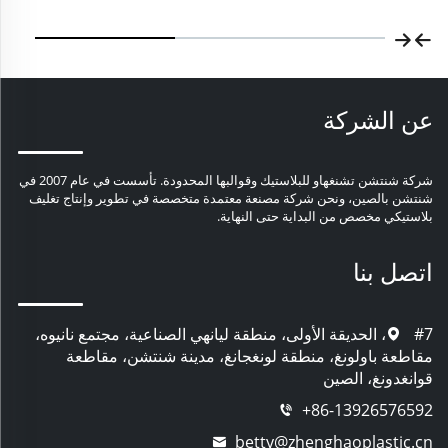
عن الشركة
شركة شنتشن تشنغهاو للبلاستيك وقوالبها المحدودة. تأسست في عام 2007 في
شنتشن بالصين، ونحن شركة مصنعة معتمدة متخصصة في تطوير وإنتاج تغليف
بلاستيكي مخصص من البداية حتى النهاية.
اتصل بنا
#7، الحديقة الأولى، منطقة ليانهي الصناعية، مجتمع نانيوه،
مقاطعة باولونغ، منطقة لونغجانغ، مدينة شنتشن، مقاطعة
قوانغدونغ، الصين
+86-13926576592
betty@zhenghaoplastic.cn