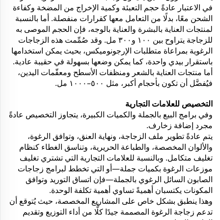
في الاعتبار عادةً حجم التعبئة وكمية الإخراج من المضخة وكفاءة
الشحن معًا، بدلًا من التعامل معها كقرارات منفصلة. أما بالنسبة
لمنتجات العناية بالبشرة والعناية بالوجه، فإن الحجم الموصى به
للزجاجة يتراوح بين ١٠٠ و٣٠٠ مل. وقد صُمِّمت هذه الزجاجات
الرغوية بمراعاة متطلبات الإرجونوميكس، بحيث يمكن استخدامها
باستقرار بيدي واحدة، كما يمكن وضعها بسهولة في حقيبة عادية.
أما منتجات العناية بالشعر ومنظفات الأسطح ومعقّمات اليدين،
فيُفضَّل أن تكون بأحجام أكبر، مثل ٥٠٠–١٠٠٠ مل.
التخصيص للعلامات التجارية
وفي برامج البيع بالجملة والكميات الكبيرة، يتجاوز التخصيص عادةً
مجرد إضافة زخارف.
يتم عادةً تطوير ملف الزجاجة، ونهاية العنق، وتوافق الرغوة،
والألوان المخصصة، والطباعة الحريرية، وتناسق الغطاء كنظام
تغليف متكامل. وبالنسبة للعلامات التجارية التي تشتري تغليف
موزعات الرغوة بكميات جملة—أو التي تخطط لبرامج زجاجات
الصابون السائل الرغوي بالجملة—فإن اتساق التوريد وتوافق
المكونات يكتسبان أهميةً تساوي أهمية تكلفة الوحدة.
وهذا ينطبق بشكل خاص على المشاريع المخصصة، حيث يُتوقع أن
تدعم زجاجة الرغوة المصممة جيدًا كلًّا من أداء التوزيع وتقديم