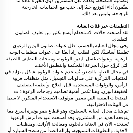
وتصميم المضخة، ولذلك فإن المشترين ذوي الخبرة عادةً ما
يقيِّمون أداء التوزيع جنبًا إلى جنب مع الجماليات الخارجية
للزجاجة، وليس بعد ذلك.
التطبيقات عبر فئات العناية
لقد أصبحت حالات الاستخدام أوسع بكثير من تغليف الصابون
التقليدي.
وفي مجال العناية بالجسم، تظل عبوات صابون اليدين الرغوي
تطبيقًا أساسيًّا، لكن الطلب زاد أيضًا على عبوات منظفات الوجه
الرغوية، وعبوات غسل اليدين الرغوية، ومنتجات التنظيف اللطيفة
التي تُروَّج حول الجرعة المُحكَمة والتطبيق الأخف.
في مجال العناية بالشعر، تُستخدم عبوات الرغوة بشكل متزايد في
المنتجات المُركَّزة على صالونات التجميل، مثل منظفات فروة
الرأس، والرغوات المستخدمة قبل العلاج، وأنظمة التصفيف
الخفيفة الوزن. وهنا تكمن أهمية تصاميم زجاجات الرغوة ذات
المضخات المتينة التي تضمن موثوقية الاستخدام المتكرر، لا سيما
في البيئات الاحترافية.
ثم هناك مجال العناية بالسطوح، وهو قطاع ينمو بوتيرة أسرع مما
يتوقعه العديد من المشترين. وقد أصبحت عبوات الرش الرغوية
تُستخدم الآن في العناية بالجلود، ومعالجة الأرائك، ومنظفات
الأحذية، والتطبيقات النسيجية، وإزالة الصدأ من سطح السيارة أو