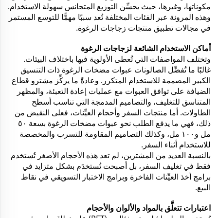
مكوناتها، وغيرها، حيث يحسِّن التوزيع المتجانس سهولة الاستخدام.
وهذه المرونة عبر الفئات المختلفة تُعد سببًا مهمًّا للتوسع المستمر
في مجالات تطبيق منتجات زجاجات الرغوة.
أماكن الاستخدام الشائعة لزجاجات الرغوة
وتختلف المواصفات التي تُعطى الأولوية فيها باختلاف البيئات.
غالبًا ما تُفضِّل الصالونات عبوات مضخات الرغوة ذات التنسيق
الكبير المصممة للاستخدام المتكرر. وعادةً ما يركِّز مشترو قطاع
الضيافة على توافق العبوات مع عمليات إعادة التعبئة، والمظهر
المتناسق للتغليف، والتصاميم المدمجة التي تناسب أسطح
الطاولات. أما منتجات السفر وأحجام العيِّنات، فعلى النقيض من
ذلك، فهي ما يدفع الطلب نحو عبوات مضخات الرغوة بسعة ٥٠
مل و١٠٠ مل، وكذلك التصاميم المقاومة للتسرب والمخصصة
للاستخدام أثناء السفر.
بالنسبة العديد من المشترين، لم تعد هذه الأحجام الأصغر تُستخدم
فقط في تغليف السفر، بل أصبحت تُستخدَم بشكل متزايد في
برامج أخذ العيِّنات الفاخرة وبرامج الاختبار التسويقي في نقاط
البيع.
اعتبارات تتعلَّق بالمواد والألوان والأحجام