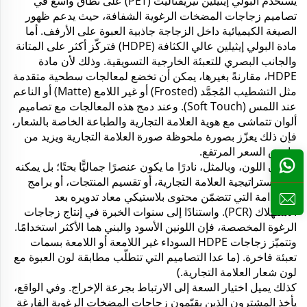
يُستخدم البولي إيثيلين تيريفثاليت (PET) على نطاق واسع في
تصاميم زجاجات المضخات الرغوية الشفافة، حيث يدعم ظهور
الصيغة الكيميائية داخل الزجاجة جاذبية العبوة على الأرفف. أما
مادة البولي إيثيلين عالي الكثافة (HDPE) فتركّز أكثر على المتانة
والجانب البصري للتعبئة الخارجية التسويقية. وذلك لأن مادة
HDPE، مقارنةً بغيرها، يمكن أن تخضع لمعالجات سطحية متقدمة
مثل التشطيب المُجمَّد (Frosted) أو غير اللامع (Matte) أو الناعم
عند اللمس (Soft Touch). وعند دمج هذه المعالجات مع تصاميم
ألوان تتماشى مع هوية العلامة التجارية والطباعة الخاصة بالشعار،
فإن ذلك يعزّز بصورة ملحوظة صورة العلامة التجارية ويزيد من
هامش السعر المرتفع.
كما أن اللون، وبالمثل، نادرًا ما يكون عنصرًا جماليًّا بحتًا؛ بل يمكنه
دعم استراتيجية العلامة التجارية، أو تقسيم المنتجات، أو برامج
الاستدامة التي تتضمّن محتوى بلاستيكي معاد تدويره بعد
الاستهلاك (PCR). واستنادًا إلى سنوات الخبرة في إنتاج زجاجات
الرغوة المخصصة، فإن اللونين الأسود والبني هما الأكثر استخدامًا.
وتتميّز زجاجات HDPE السوداء غير اللامعة أو اللامعة بسمات
تعبئة فاخرة. (ما عدا التصاميم التي تتطلّب مطابقة لون العبوة مع
لون شعار العلامة التجارية.)
كذلك يميل اختيار السعة إلى الارتباط بجرعة الإخراج. وفي الواقع،
يأخذ المشترون الذين يقيّمون زجاجات المضخات الرغوية الفارغة