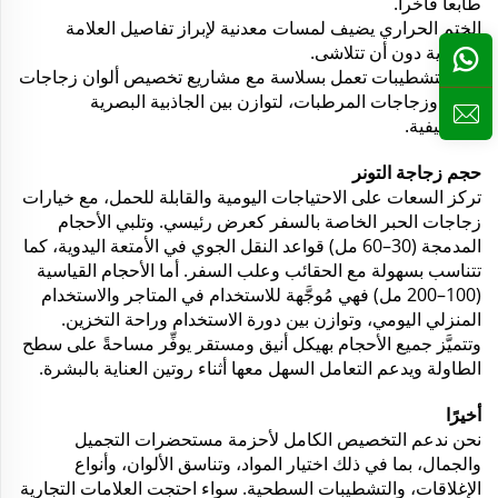
طابعاً فاخراً.
الختم الحراري يضيف لمسات معدنية لإبراز تفاصيل العلامة
التجارية دون أن تتلاشى.
هذه التشطيبات تعمل بسلاسة مع مشاريع تخصيص ألوان زجاجات
التونر وزجاجات المرطبات، لتوازن بين الجاذبية البصرية
والوظيفية.
حجم زجاجة التونر
تركز السعات على الاحتياجات اليومية والقابلة للحمل، مع خيارات
زجاجات الحبر الخاصة بالسفر كعرض رئيسي. وتلبي الأحجام
المدمجة (30–60 مل) قواعد النقل الجوي في الأمتعة اليدوية، كما
تتناسب بسهولة مع الحقائب وعلب السفر. أما الأحجام القياسية
(100–200 مل) فهي مُوجَّهة للاستخدام في المتاجر والاستخدام
المنزلي اليومي، وتوازن بين دورة الاستخدام وراحة التخزين.
وتتميَّز جميع الأحجام بهيكل أنيق ومستقر يوفِّر مساحةً على سطح
الطاولة ويدعم التعامل السهل معها أثناء روتين العناية بالبشرة.
أخيرًا
نحن ندعم التخصيص الكامل لأحزمة مستحضرات التجميل
والجمال، بما في ذلك اختيار المواد، وتناسق الألوان، وأنواع
الإغلاقات، والتشطيبات السطحية. سواء احتجت العلامات التجارية