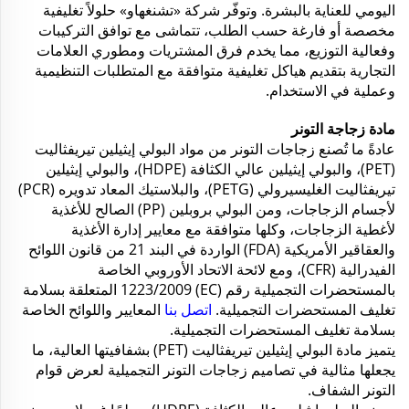
اليومي للعناية بالبشرة. وتوفّر شركة «تشنغهاو» حلولاً تغليفية
مخصصة أو فارغة حسب الطلب، تتماشى مع توافق التركيبات
وفعالية التوزيع، مما يخدم فرق المشتريات ومطوري العلامات
التجارية بتقديم هياكل تغليفية متوافقة مع المتطلبات التنظيمية
وعملية في الاستخدام.
مادة زجاجة التونر
عادةً ما تُصنع زجاجات التونر من مواد البولي إيثيلين تيريفثاليت
(PET)، والبولي إيثيلين عالي الكثافة (HDPE)، والبولي إيثيلين
تيريفثاليت الغليسيرولي (PETG)، والبلاستيك المعاد تدويره (PCR)
لأجسام الزجاجات، ومن البولي بروبلين (PP) الصالح للأغذية
لأغطية الزجاجات، وكلها متوافقة مع معايير إدارة الأغذية
والعقاقير الأمريكية (FDA) الواردة في البند 21 من قانون اللوائح
الفيدرالية (CFR)، ومع لائحة الاتحاد الأوروبي الخاصة
بالمستحضرات التجميلية رقم (EC) 1223/2009 المتعلقة بسلامة
تغليف المستحضرات التجميلية.
اتصل بنا
المعايير واللوائح الخاصة
بسلامة تغليف المستحضرات التجميلية.
يتميز مادة البولي إيثيلين تيريفثاليت (PET) بشفافيتها العالية، ما
يجعلها مثالية في تصاميم زجاجات التونر التجميلية لعرض قوام
التونر الشفاف.