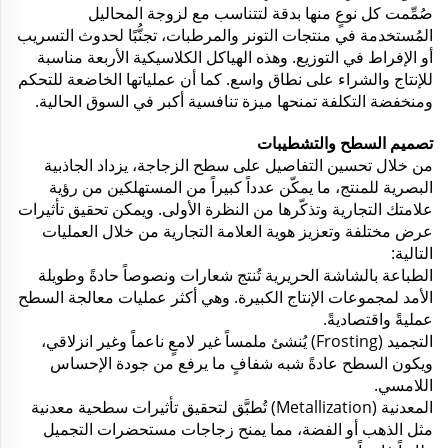
صُمِّمت كل نوعٍ منها بدقة لتتناسب مع لزوجة المحاليل
المُستخدمة في منتجات التونر والمرطبات، تجنُّبًا لحدوث التسريب
أو الإفراط في التوزيع. وهذه الهياكل الكلاسيكية الأربعة مناسبة
للإنتاج والشراء على نطاق واسع. كما أن عملياتها الخاضعة للتحكم
ومنخفضة التكلفة تمنحها ميزة تنافسية أكبر في السوق الحالية.
تصميم السطح والتشطيبات
من خلال تحسين التفاصيل على سطح الزجاجة، يزداد الجاذبية
البصرية للمنتج، ما يمكّن عدداً كبيراً من المستهلكين من رؤية
علامتك التجارية وتذكّرها من النظرة الأولى. ويمكن تحقيق تأثيرات
عرض مختلفة وتعزيز هوية العلامة التجارية من خلال العمليات
التالية:
الطباعة بالشاشة الحريرية تُنتج شعارات ونصوصاً حادةً وطويلة
الأمد لمجموعات الإنتاج الكبيرة. وهي أكثر عمليات معالجة السطح
عمليةً واقتصاديةً.
التجميد (Frosting) يُنشئ ملمساً غير لامعٍ ناعماً وغير انزلاقي،
ويكون السطح عادةً شبه شفافٍ ما يرفع من جودة الإحساس
اللامسي.
المعدنية (Metallization) تُطبَّق لتحقيق تأثيرات سطحية معدنية
مثل الذهب أو الفضة، مما يمنح زجاجات مستحضرات التجميل