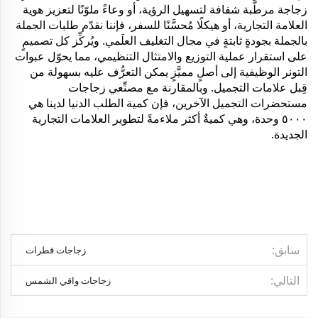
زجاجة مرطّبة شفافة لتسهيل الرؤية، أو وعاءً ملوّنًا لتعزيز هوية
العلامة التجارية، أو هيكلًا مُحسَّنًا للسفر، فإننا نقدّم طلبات الجملة
بالجملة بجودةٍ ثابتةٍ في مجال التغليف العلَمي. ويُركِّز كل تصميمٍ
على استقرار عملية التوزيع والامتثال التنظيمي، مما يحوّل عبوات
التونر الوظيفية إلى أصلٍ مميَّزٍ يمكن التعرُّف عليه بسهولة من
قِبل علامات التجميل. وبالمقارنة مع مصنِّعي زجاجات
مستحضرات التجميل الآخرين، فإن كمية الطلب الدنيا لدينا هي
٥٠٠٠ وحدة، وهي كميةٌ أكثر ملاءمةً لتطوير العلامات التجارية
الجديدة.
سابق
زجاجات قطرات
التالي
زجاجات واقي الشمس