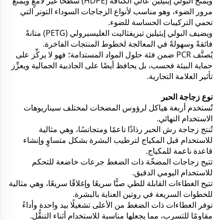
ويمنح البولي إيثيلين عالي الكثافة (HDPE) سطحًا غير لامعٍ ويمنع
مرور الضوء، وهو مناسب لأنواع الزجاجات السوداء التونر التي
تحمي التركيبات الحساسة للضوء.
ويضيف البولي إيثيلين تيريفثاليت الغليسيرولي (PETG) متانةً
فائقةً وسهولةً في المعالجة لخطوط المنتجات الفاخرة.
يُصنَّف PCR ضمن فئة حلول المواد المستدامة؛ فهو لا يركِّز على
حماية البيئة فحسب، بل يحافظ أيضًا على الجاذبية الجمالية ويعزِّز
تأثير العلامة التجارية.
نوع زجاجة الحبر
تُستخدم أربعة هياكل لرؤوس المضخات لمختلف سيناريوهات
الاستخدام النهائي.
تُنتج زجاجة رش الحبر رذاذًا ناعمًا ومتجانسًا، وهي مثالية
للاستخدام قبل المكياج لترطيب البشرة بشكل متساوٍ وإنشاء
قاعدة ناعمة للمكياج.
تتيح زجاجات المضخّة ذات الضغط جرعات خاضعة للتحكم
للاستخدام اليومي الدقيق.
تتيح الغطاءات القابلة للطي صبًّا سريعًا وإغلاقًا سريعًا، وهي مثالية
للخطوات السريعة في روتين العناية بالبشرة.
توفر الغطاءات ذات الضغط من الأعلى تشغيلًا بيد واحدة وأداءً
مقاومًا للتسرب، مما يجعلها مناسبة للاستخدام أثناء التنقُّل.