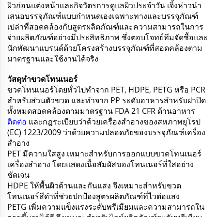
ผิวก่อนแต่งหน้าและกิจวัตรการดูแลผิวประจำวัน เจิ้งห่าวนำ
เสนอบรรจุภัณฑ์แบบกำหนดเองเฉพาะทางและบรรจุภัณฑ์
เปล่าที่สอดคล้องกับสูตรผลิตภัณฑ์และความสามารถในการ
จ่ายผลิตภัณฑ์อย่างมีประสิทธิภาพ ซึ่งตอบโจทย์ทีมจัดซื้อและ
นักพัฒนาแบรนด์ด้วยโครงสร้างบรรจุภัณฑ์ที่สอดคล้องตาม
มาตรฐานและใช้งานได้จริง
วัสดุทำขวดโทนเนอร์
ขวดโทนเนอร์โดยทั่วไปทำจาก PET, HDPE, PETG หรือ PCR
สำหรับส่วนตัวขวด และทำจาก PP ระดับอาหารสำหรับฝาปิด
ทั้งหมดสอดคล้องตามมาตรฐาน FDA 21 CFR ด้านอาหาร
ติดต่อ
และกฎระเบียบว่าด้วยเครื่องสำอางของสหภาพยุโรป
(EC) 1223/2009 ว่าด้วยความปลอดภัยของบรรจุภัณฑ์เครื่อง
สำอาง
PET มีความใสสูง เหมาะสำหรับการออกแบบขวดโทนเนอร์
เครื่องสำอาง โดยแสดงเนื้อสัมผัสของโทนเนอร์ที่ใสอย่าง
ชัดเจน
HDPE ให้พื้นผิวด้านและกันแสง จึงเหมาะสำหรับขวด
โทนเนอร์สีดำที่ช่วยปกป้องสูตรผลิตภัณฑ์ที่ไวต่อแสง
PETG เพิ่มความแข็งแรงระดับพรีเมียมและความสามารถใน