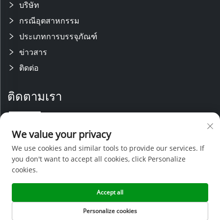
บริษัท
กรณีอุตสาหกรรม
ประเภทการบรรจุภัณฑ์
ข่าวสาร
ติดต่อ
ติดตามเรา
เรามีทีมวิจัยและพัฒนาที่มีความชำนาญ พร้อมสายการผลิตที่ทันสมัย ได้รับ
We value your privacy
การสนับสนุนจากทีมขายและบริการหลังการขายที่มีประสบการณ์ ด้วยความ
เชี่ยวชาญทางเทคนิคและการกำหนดราคาที่แข่งขันได้ เราจึงสามารถให้การ
We use cookies and similar tools to provide our services. If
สนับสนุนที่ครอบคลุมสำหรับโครงการออกแบบเฉพาะ
you don't want to accept all cookies, click Personalize
cookies.
Accept all
ลิขสิทธิ์ © 2026 เซินเจิ้นเจิ้งห่าวพลาสติกแอนด์แม้พสินค้าจำกัด -
นโยบายความ
เป็นส่วนตัว
Personalize cookies