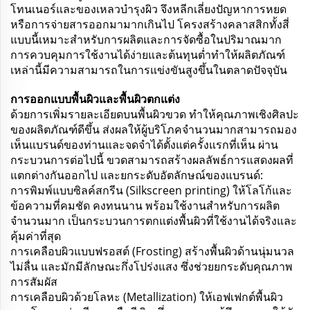
โทนเนอร์และของเหลวบำรุงผิว จึงหลีกเลี่ยงปัญหาการหยด
หรือการจ่ายสารออกมามากเกินไป โครงสร้างคลาสสิกทั้งสี่
แบบนี้เหมาะสำหรับการผลิตและการจัดซื้อในปริมาณมาก
การควบคุมการใช้งานได้ง่ายและต้นทุนต่ำทำให้ผลิตภัณฑ์
เหล่านี้มีความสามารถในการแข่งขันสูงขึ้นในตลาดปัจจุบัน
การออกแบบพื้นผิวและพื้นผิวตกแต่ง
ด้วยการเพิ่มรายละเอียดบนพื้นผิวขวด ทำให้คุณภาพเชิงศิลปะ
ของผลิตภัณฑ์ดีขึ้น ส่งผลให้ผู้บริโภคจำนวนมากสามารถมอง
เห็นแบรนด์ของท่านและจดจำได้ตั้งแต่ครั้งแรกที่เห็น ผ่าน
กระบวนการต่อไปนี้ ขวดสามารถสร้างผลลัพธ์การแสดงผลที่
แตกต่างกันออกไป และยกระดับอัตลักษณ์ของแบรนด์:
การพิมพ์แบบซิลค์สกรีน (Silkscreen printing) ให้โลโก้และ
ข้อความที่คมชัด คงทนนาน พร้อมใช้งานสำหรับการผลิต
จำนวนมาก เป็นกระบวนการตกแต่งพื้นผิวที่ใช้งานได้จริงและ
คุ้มค่าที่สุด
การเคลือบผิวแบบฟรอสต์ (Frosting) สร้างพื้นผิวด้านนุ่มนวล
ไม่ลื่น และมักมีลักษณะกึ่งโปร่งแสง ซึ่งช่วยยกระดับคุณภาพ
การสัมผัส
การเคลือบผิวด้วยโลหะ (Metallization) ให้เอฟเฟกต์พื้นผิว