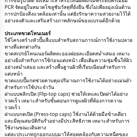
การขึ้นรูปได้ดี จึงเหมาะสำหรับไลน์ผลิตภัณฑ์ระดับพรีเมียม
PCR จัดอยู่ในหมวดโซลูชันวัสดุที่ยั่งยืน ซึ่งไม่เพียงมุ่งเน้นด้าน
การปกป้องสิ่งแวดล้อมเท่านั้น แต่ยังรักษาความสวยงามไว้ได้
อย่างลงตัวและเสริมสร้างภาพลักษณ์ของแบรนด์อีกด้วย
ประเภทขวดโทนเนอร์
ใช้โครงสร้างหัวปั๊มสี่แบบสำหรับสถานการณ์การใช้งานปลาย
ทางที่แตกต่างกัน
ขวดสเปรย์โทนเนอร์ผลิตละอองฝอยละเอียดสม่ำเสมอ เหมาะ
อย่างยิ่งสำหรับการใช้ก่อนแต่งหน้า เพื่อเติมความชุ่มชื้นให้ผิว
อย่างสม่ำเสมอ และสร้างพื้นฐานผิวที่เรียบเนียนสำหรับการ
แต่งหน้า
ขวดแบบปั๊มกดช่วยควบคุมปริมาณการใช้งานได้อย่างแม่นยำ
สำหรับการใช้ประจำวัน
ฝาแบบพลิกเปิด (Flip-top caps) ช่วยให้เทและปิดฝาได้อย่าง
รวดเร็ว เหมาะสำหรับขั้นตอนการดูแลผิวที่ต้องการความ
รวดเร็ว
ฝาแบบกดเปิด (Press-top caps) ใช้งานได้ด้วยมือข้างเดียว
และมีคุณสมบัติกันรั่วอย่างมีประสิทธิภาพ เหมาะสำหรับการ
ใช้งานขณะเดินทาง
แต่ละประเภทถูกออกแบบมาให้สอดคล้องกับความหนืดของ