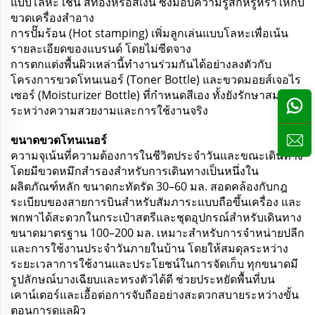
แบบโลหะ เช่น สีทองหรือสีเงิน ซึ่งมอบความรู้สึกหรูหราให้กับ
ขวดเครื่องสำอาง
การปั๊มร้อน (Hot stamping) เพิ่มลูกเล่นแบบโลหะเพื่อเน้น
รายละเอียดของแบรนด์ โดยไม่ซีดจาง
การตกแต่งพื้นผิวเหล่านี้ทำงานร่วมกันได้อย่างลงตัวกับ
โครงการขวดโทนเนอร์ (Toner Bottle) และขวดมอยส์เจอไร
เซอร์ (Moisturizer Bottle) ที่กำหนดสีเอง ทั้งยังรักษาสมดุล
ระหว่างความสวยงามและการใช้งานจริง
ขนาดขวดโทนเนอร์
ความจุเน้นที่ความต้องการในชีวิตประจำวันและขณะเดินทาง
โดยมีขวดหมึกสำรองสำหรับการเดินทางเป็นหนึ่งใน
ผลิตภัณฑ์หลัก ขนาดกะทัดรัด 30–60 มล. สอดคล้องกับกฎ
ระเบียบของสายการบินสำหรับสัมภาระแบบถือขึ้นเครื่อง และ
พกพาได้สะดวกในกระเป๋าสตรีและชุดอุปกรณ์สำหรับเดินทาง
ขนาดมาตรฐาน 100–200 มล. เหมาะสำหรับการจำหน่ายปลีก
และการใช้งานประจำวันภายในบ้าน โดยให้สมดุลระหว่าง
ระยะเวลาการใช้งานและประโยชน์ในการจัดเก็บ ทุกขนาดมี
รูปลักษณ์บางเฉียบและทรงตัวได้ดี ช่วยประหยัดพื้นที่บน
เคาน์เตอร์และเอื้อต่อการจับถืออย่างสะดวกสบายระหว่างขั้น
ตอนการดูแลผิว