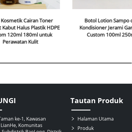
 Kosmetik Cairan Toner
Botol Lotion Sampo 
 Kabut Halus Plastik HDPE
Kondisioner Jerami G
om 120ml 180ml untuk
Custom 100ml 250
Perawatan Kulit
UNGI
Tautan Produk
Taman ke-1, Kawasan
Halaman Utama
i LianHe, Komunitas
Produk
 Subdistrik BaoLong, Distrik