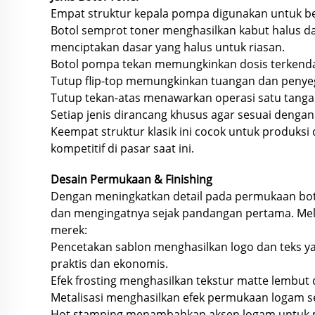
Empat struktur kepala pompa digunakan untuk berb
Botol semprot toner menghasilkan kabut halus dan
menciptakan dasar yang halus untuk riasan.
Botol pompa tekan memungkinkan dosis terkendal
Tutup flip-top memungkinkan tuangan dan penyegel
Tutup tekan-atas menawarkan operasi satu tanga
Setiap jenis dirancang khusus agar sesuai denga
Keempat struktur klasik ini cocok untuk produks
kompetitif di pasar saat ini.
Desain Permukaan & Finishing
Dengan meningkatkan detail pada permukaan bot
dan mengingatnya sejak pandangan pertama. Mela
merek:
Pencetakan sablon menghasilkan logo dan teks y
praktis dan ekonomis.
Efek frosting menghasilkan tekstur matte lembut 
Metalisasi menghasilkan efek permukaan logam s
Hot stamping menambahkan aksen logam untuk m