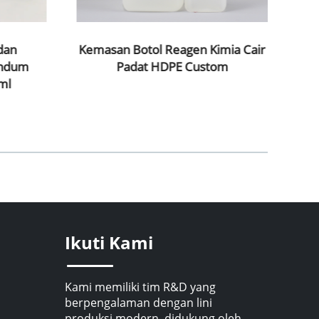
dan
Kemasan Botol Reagen Kimia Cair
andum
Padat HDPE Custom
Kem
ml
Ikuti Kami
Kami memiliki tim R&D yang
berpengalaman dengan lini
produksi modern, didukung oleh