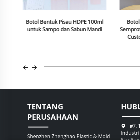
0ml
Botol Bentuk Pisau HDPE 100ml
Botol
sky
untuk Sampo dan Sabun Mandi
Semprot
Cust
TENTANG
HUB
PERUSAHAAN
#7, 
Industr
Shenzhen Zhenghao Plastic & Mold
NanYue,