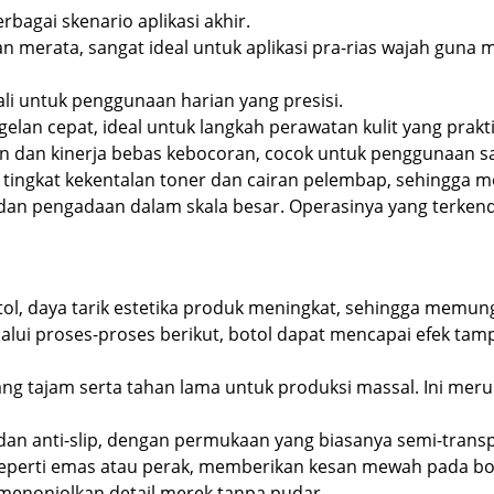
agai skenario aplikasi akhir.
 merata, sangat ideal untuk aplikasi pra-rias wajah guna 
i untuk penggunaan harian yang presisi.
an cepat, ideal untuk langkah perawatan kulit yang prakti
n dan kinerja bebas kebocoran, cocok untuk penggunaan sa
n tingkat kekentalan toner dan cairan pelembap, sehingga 
i dan pengadaan dalam skala besar. Operasinya yang terken
ol, daya tarik estetika produk meningkat, sehingga memu
lui proses-proses berikut, botol dapat mencapai efek tam
ang tajam serta tahan lama untuk produksi massal. Ini me
dan anti-slip, dengan permukaan yang biasanya semi-transp
eperti emas atau perak, memberikan kesan mewah pada bot
enonjolkan detail merek tanpa pudar.