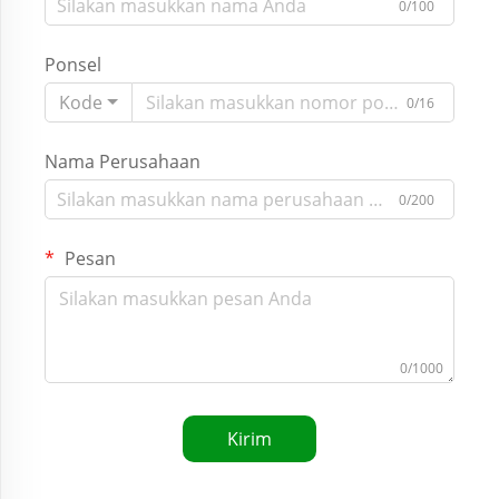
0/100
Ponsel
Kode
0/16
Nama Perusahaan
0/200
Pesan
0/1000
Kirim