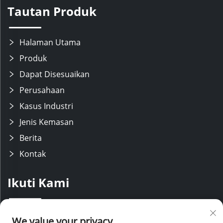
Tautan Produk
Halaman Utama
Produk
Dapat Disesuaikan
Perusahaan
Kasus Industri
Jenis Kemasan
Berita
Kontak
Ikuti Kami
Kami memiliki tim R&D yang berpengalaman dengan lini produksi
We value your privacy
modern, didukung oleh staf penjualan dan layanan purna jual yang