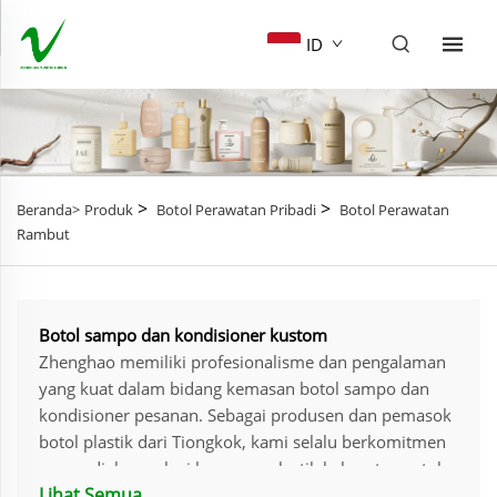
ID
>
>
Beranda>
Produk
Botol Perawatan Pribadi
Botol Perawatan
Rambut
Botol sampo dan kondisioner kustom
Zhenghao memiliki profesionalisme dan pengalaman
yang kuat dalam bidang kemasan botol sampo dan
kondisioner pesanan. Sebagai produsen dan pemasok
botol plastik dari Tiongkok, kami selalu berkomitmen
menyediakan solusi kemasan plastik kelas atas untuk
Lihat Semua
meningkatkan nilai merek bagi pelanggan kami.