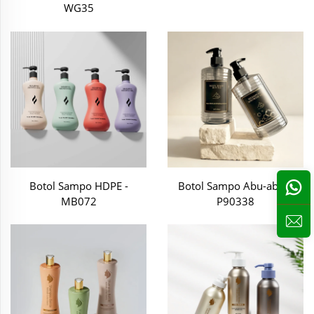
WG35
pengiriman cepat. Kami menawarkan botol sampo
hotel grosir dan menyediakan berbagai layanan
kustomisasi untuk fasilitas liburan serta hotel butik.
3. Botol sampo travel
Ukuran perjalanan terbaik
botol sampo dan
kondisioner
biasanya berukuran 30-100ml, umumnya
botol isi ulang mini atau bahan transparan PETG yang
sesuai dengan standar TSA, dengan fokus lebih besar
pada ketahanan terhadap kebocoran dan portabilitas.
Jenis botol ini sangat populer di kalangan merek e-
dagang global, dan tren pertumbuhannya terus
Botol Sampo HDPE -
Botol Sampo Abu-abu –
meningkat.
MB072
P90338
4. Botol pompa untuk salon dan barbershop
Pemilik merek salon profesional membutuhkan desain
botol sampo berkapasitas besar, termasuk 500ml,
750ml, 1000ml, bahkan hingga 1,5L. Botol-botol ini
menggunakan tutup pompa HDPE berkepala 28/410
atau 28/400. HDPE memiliki ketahanan luar biasa
terhadap sampo yang mengandung surfaktan kuat,