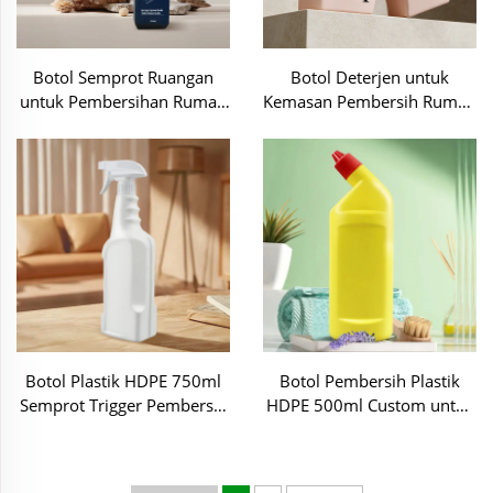
Botol Semprot Ruangan
Botol Deterjen untuk
untuk Pembersihan Rumah
Kemasan Pembersih Rumah
dengan Kemasan Plastik-
Tangga-C70320
C70348
Botol Plastik HDPE 750ml
Botol Pembersih Plastik
Semprot Trigger Pembersih
HDPE 500ml Custom untuk
Cairan Kimia OEM
Cairan Sabun Pencuci Piring