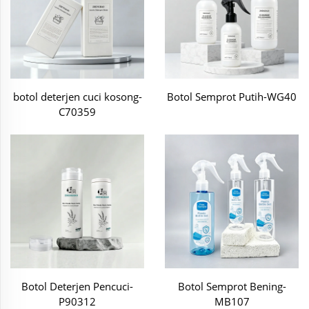
botol deterjen cuci kosong-
Botol Semprot Putih-WG40
C70359
Botol Deterjen Pencuci-
Botol Semprot Bening-
P90312
MB107