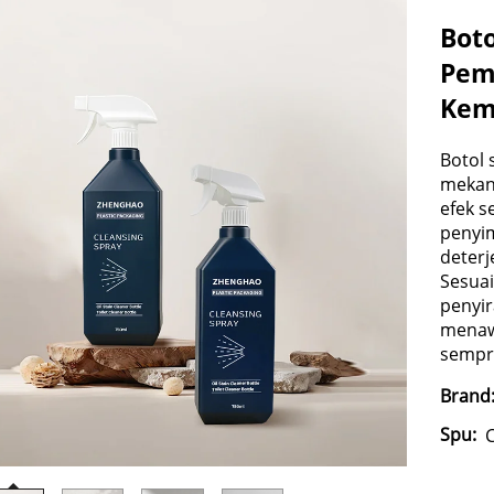
Bot
Pem
Kem
Botol 
mekan
efek s
penyi
deterj
Sesua
penyi
menawa
sempr
Brand
Spu: