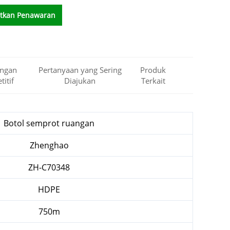
tkan Penawaran
Harga
ngan
Pertanyaan yang Sering
Produk
itif
Diajukan
Terkait
Botol semprot ruangan
Zhenghao
ZH-C70348
HDPE
750m