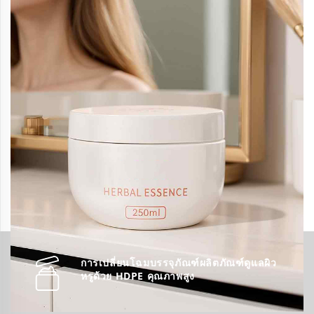
การเปลี่ยนโฉมบรรจุภัณฑ์ผลิตภัณฑ์ดูแลผิว
หรูด้วย HDPE คุณภาพสูง