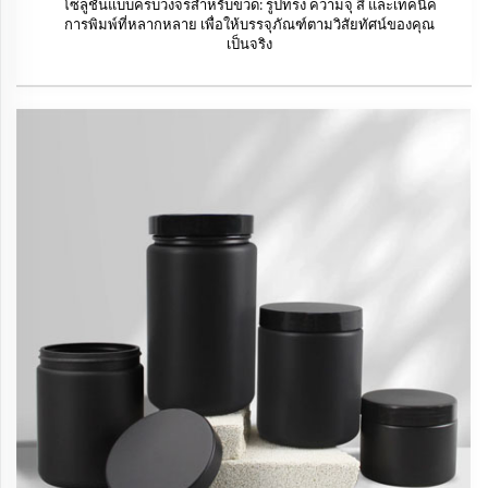
โซลูชันแบบครบวงจรสำหรับขวด: รูปทรง ความจุ สี และเทคนิค
การพิมพ์ที่หลากหลาย เพื่อให้บรรจุภัณฑ์ตามวิสัยทัศน์ของคุณ
เป็นจริง