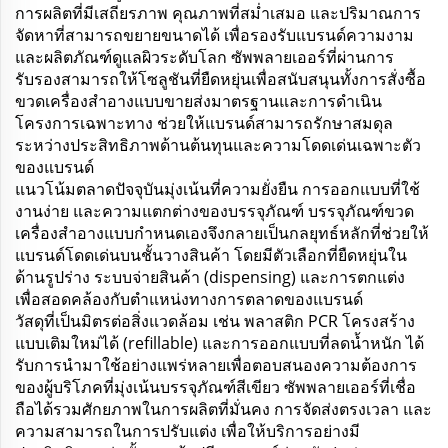
การผลิตที่มีเสถียรภาพ คุณภาพที่สม่ำเสมอ และปริมาณการ
จัดหาที่สามารถขยายขนาดได้ เพื่อรองรับแบรนด์ความงาม
และผลิตภัณฑ์ดูแลผิวระดับโลก ซัพพลายเออร์ที่ผ่านการ
รับรองสามารถให้โซลูชันที่ยืดหยุ่นเพื่อสนับสนุนทั้งการสั่งซื้อ
ขวดเครื่องสำอางแบบขายส่งมาตรฐานและการดำเนิน
โครงการเฉพาะทาง ช่วยให้แบรนด์สามารถรักษาสมดุล
ระหว่างประสิทธิภาพด้านต้นทุนและความโดดเด่นเฉพาะตัว
ของแบรนด์
แนวโน้มตลาดปัจจุบันมุ่งเน้นที่ความยั่งยืน การออกแบบที่ใช้
งานง่าย และความแตกต่างของบรรจุภัณฑ์ บรรจุภัณฑ์ขวด
เครื่องสำอางแบบกำหนดเองจึงกลายเป็นกลยุทธ์หลักที่ช่วยให้
แบรนด์โดดเด่นบนชั้นวางสินค้า โดยมีตัวเลือกที่ยืดหยุ่นใน
ด้านรูปร่าง ระบบจ่ายสินค้า (dispensing) และการตกแต่ง
เพื่อสอดคล้องกับตำแหน่งทางการตลาดของแบรนด์
วัสดุที่เป็นมิตรต่อสิ่งแวดล้อม เช่น พลาสติก PCR โครงสร้าง
แบบเติมใหม่ได้ (refillable) และการออกแบบที่ลดน้ำหนัก ได้
รับการนำมาใช้อย่างแพร่หลายเพื่อตอบสนองความต้องการ
ของผู้บริโภคที่มุ่งเน้นบรรจุภัณฑ์สีเขียว ซัพพลายเออร์ที่เชื่อ
ถือได้รวมศักยภาพในการผลิตที่มั่นคง การจัดส่งตรงเวลา และ
ความสามารถในการปรับแต่ง เพื่อให้บริการอย่างมี