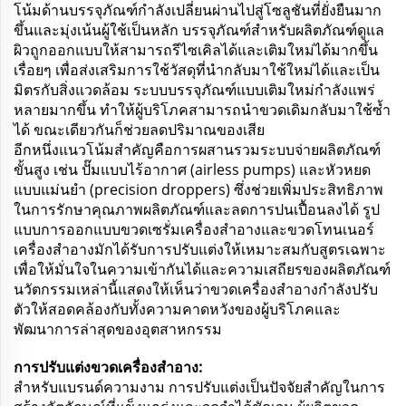
โน้มด้านบรรจุภัณฑ์กำลังเปลี่ยนผ่านไปสู่โซลูชันที่ยั่งยืนมาก
ขึ้นและมุ่งเน้นผู้ใช้เป็นหลัก บรรจุภัณฑ์สำหรับผลิตภัณฑ์ดูแล
ผิวถูกออกแบบให้สามารถรีไซเคิลได้และเติมใหม่ได้มากขึ้น
เรื่อยๆ เพื่อส่งเสริมการใช้วัสดุที่นำกลับมาใช้ใหม่ได้และเป็น
มิตรกับสิ่งแวดล้อม ระบบบรรจุภัณฑ์แบบเติมใหม่กำลังแพร่
หลายมากขึ้น ทำให้ผู้บริโภคสามารถนำขวดเดิมกลับมาใช้ซ้ำ
ได้ ขณะเดียวกันก็ช่วยลดปริมาณของเสีย
อีกหนึ่งแนวโน้มสำคัญคือการผสานรวมระบบจ่ายผลิตภัณฑ์
ขั้นสูง เช่น ปั๊มแบบไร้อากาศ (airless pumps) และหัวหยด
แบบแม่นยำ (precision droppers) ซึ่งช่วยเพิ่มประสิทธิภาพ
ในการรักษาคุณภาพผลิตภัณฑ์และลดการปนเปื้อนลงได้ รูป
แบบการออกแบบขวดเซรั่มเครื่องสำอางและขวดโทนเนอร์
เครื่องสำอางมักได้รับการปรับแต่งให้เหมาะสมกับสูตรเฉพาะ
เพื่อให้มั่นใจในความเข้ากันได้และความเสถียรของผลิตภัณฑ์
นวัตกรรมเหล่านี้แสดงให้เห็นว่าขวดเครื่องสำอางกำลังปรับ
ตัวให้สอดคล้องกับทั้งความคาดหวังของผู้บริโภคและ
พัฒนาการล่าสุดของอุตสาหกรรม
การปรับแต่งขวดเครื่องสำอาง:
สำหรับแบรนด์ความงาม การปรับแต่งเป็นปัจจัยสำคัญในการ