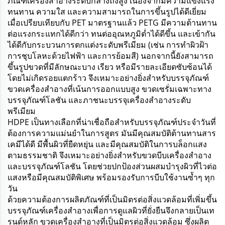
ภัณฑ์เครื่องสำอางระดับกลางถึงสูง เนื่องจากมีความแข็งแรง
ทนทาน ความใส และความสามารถในการขึ้นรูปได้ดีเยี่ยม
เมื่อเปรียบเทียบกับ PET มาตรฐานแล้ว PETG มีความต้านทาน
ต่อแรงกระแทกได้ดีกว่า ทนต่ออุณหภูมิต่ำได้ดีขึ้น และเข้ากัน
ได้ดีกับกระบวนการตกแต่งระดับพรีเมียม (เช่น การทำผิวฝ้า
การชุบโลหะด้วยไฟฟ้า และการย้อมสี) นอกจากนี้ยังสามารถ
ขึ้นรูปขวดที่มีลักษณะบาง เรียว หรือมีรายละเอียดซับซ้อนได้
โดยไม่เกิดรอยแตกร้าว จึงเหมาะอย่างยิ่งสำหรับบรรจุภัณฑ์
ขวดเครื่องสำอางที่เน้นการออกแบบสูง ขวดเซรั่มเฉพาะทาง
บรรจุภัณฑ์โลชัน และภาชนะบรรจุเครื่องสำอางระดับ
พรีเมียม
HDPE เป็นทางเลือกที่น่าเชื่อถือสำหรับบรรจุภัณฑ์ประจำวันที่
ต้องการความแม่นยำในการสูตร มันมีคุณสมบัติต้านทานสาร
เคมีได้ดี มีพื้นผิวที่ยืดหยุ่น และมีคุณสมบัติในการบล็อกแสง
ตามธรรมชาติ จึงเหมาะอย่างยิ่งสำหรับขวดบีบเครื่องสำอาง
และบรรจุภัณฑ์โลชัน โดยช่วยปกป้องส่วนผสมบำรุงผิวที่ไวต่อ
แสงหรือมีคุณสมบัติพิเศษ พร้อมรองรับการบีบใช้งานซ้ำๆ ทุก
วัน
ด้วยความต้องการผลิตภัณฑ์ที่เป็นมิตรต่อสิ่งแวดล้อมที่เพิ่มขึ้น
บรรจุภัณฑ์เครื่องสำอางเพื่อการดูแลผิวที่ยั่งยืนจึงกลายเป็นเท
รนด์หลัก ขวดเครื่องสำอางที่เป็นมิตรต่อสิ่งแวดล้อม ซึ่งผลิต