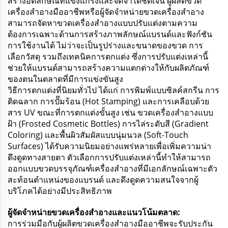
สร้างอัตลักษณ์ที่แข็งแกร่งและจดจำได้ชัดเจน ผู้ผลิตขวด
เครื่องสำอางมืออาชีพหรือผู้จัดจำหน่ายขวดเครื่องสำอาง
สามารถจัดหาขวดเครื่องสำอางแบบปรับแต่งตามความ
ต้องการเฉพาะด้านการสร้างภาพลักษณ์แบรนด์และฟังก์ชัน
การใช้งานได้ ไม่ว่าจะเป็นรูปร่างและขนาดของขวด การ
เลือกวัสดุ รวมถึงเทคนิคการตกแต่ง ซึ่งการปรับแต่งเหล่านี้
ช่วยให้แบรนด์สามารถสร้างความแตกต่างให้กับผลิตภัณฑ์
ของตนในตลาดที่มีการแข่งขันสูง
วิธีการตกแต่งที่นิยมทั่วไป ได้แก่ การพิมพ์แบบซิลค์สกรีน การ
ติดฉลาก การปั๊มร้อน (Hot Stamping) และการเคลือบด้วย
สาร UV ขณะที่การตกแต่งขั้นสูง เช่น ขวดเครื่องสำอางแบบ
ฝ้า (Frosted Cosmetic Bottles) การไล่ระดับสี (Gradient
Coloring) และพื้นผิวสัมผัสแบบนุ่มนวล (Soft-Touch
Surfaces) ได้รับความนิยมอย่างแพร่หลายเพื่อเพิ่มความน่า
ดึงดูดทางสายตา ตัวเลือกการปรับแต่งเหล่านี้ทำให้สามารถ
ออกแบบขวดบรรจุภัณฑ์เครื่องสำอางที่มีเอกลักษณ์เฉพาะตัว
สะท้อนตำแหน่งของแบรนด์ และดึงดูดความสนใจจากผู้
บริโภคได้อย่างมีประสิทธิภาพ
ผู้จัดจำหน่ายขวดเครื่องสำอางและแนวโน้มตลาด:
การร่วมมือกับผู้ผลิตขวดเครื่องสำอางมืออาชีพจะรับประกัน