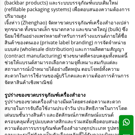
(backbar products) และระบบบรรจุภัณฑ์แบบเติมใหม่
(refillable packaging systems) เพื่อตอบสนองความต้องการ
ปริมาณสูง
เจิ้งห่าว (Zhenghao) จัดหาขวดบรรจุภัณฑ์เครื่องสำอางเปล่า
ทุกขนาด ทั้งขนาดเล็ก ขนาดกลาง และขนาดใหญ่ (bulk) ซึ่ง
นิยมใช้กันอย่างแพร่หลายสำหรับการสร้างแบรนด์ภายใต้ชื่อ
สินค้าของตนเอง (private label branding) การจัดจำหน่าย
แบบส่ง (wholesale distribution) และการผลิตตามสัญญา
(contract manufacturing) ช่วงขนาดที่ครอบคลุมทั้งหมดนี้
ช่วยให้แบรนด์สามารถเลือกความจุที่เหมาะสมกับแต่ละ
สถานการณ์เป้าหมายได้อย่างยืดหยุ่น ตอบโจทย์ทั้งความ
สะดวกในการใช้งานของผู้บริโภคและความต้องการด้านการ
จัดหาสินค้าเชิงพาณิชย์
รูปร่างของขวดบรรจุภัณฑ์เครื่องสำอาง
รูปร่างของขวดเครื่องสำอางมีผลโดยตรงต่อความสะดวก
สบายในการจับถือใช้งานประจำวัน ประสิทธิภาพในการโดด
เด่นบนชั้นวางสินค้า และอัตลักษณ์ภาพลักษณ์แบรนด์
ครอบคลุมทั้งรูปแบบคลาสสิกและร่วมสมัยเพื่อตอบสนอง
ความต้องการบรรจุภัณฑ์เครื่องสำอางทุกประเภท รูปทรง
กลมและรูปไข่ยังคงเป็นตัวเลือกหลักที่ได้รับความนิยมอย่าง