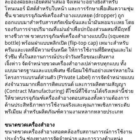
ละอองฝอยละเอียดสม่ำเสมอ จึงเหมาะอย่างยิ่งสำหรับ
โทนเนอร์ มิสต์สำหรับใบหน้า และการรักษาเพื่อเติมความชุ่ม
ชื้น ขวดบรรจุภัณฑ์เครื่องสำอางแบบหยด (dropper) ถูก
ออกแบบมาสำหรับสารสกัดเข้มข้นและน้ำมันหอมระเหย โดย
รองรับการจ่ายปริมาณที่แม่นยำเพื่อปกป้องส่วนผสมที่มีฤทธิ์
ทางชีวภาพ ขวดบรรจุภัณฑ์เครื่องสำอางแบบบีบ (squeeze
bottle) พร้อมฝาแบบพลิกเปิด (flip-top cap) เหมาะสำหรับ
ครีมและเจลที่มีความข้นหนืด ให้การใช้งานที่ยืดหยุ่นและไม่
รั่วซึม ทั้งในสถานการณ์ประจำวันหรือขณะเดินทาง
เจิ้งห่าว จัดจำหน่ายขวดเครื่องสำอางเปล่าครบทุกแบบ ทั้ง
แบบมาตรฐานและแบบพิเศษ ซึ่งนิยมใช้กันอย่างแพร่หลายใน
โครงการแบรนด์ส่วนตัว (Private Label) การจัดจำหน่ายแบบ
ส่งจำนวนมากเพื่อการติดแบรนด์ และการผลิตตามสัญญา
(Contract Manufacturing) ดีไซน์ที่ใช้งานได้จริงเหล่านี้ช่วย
ให้ขวดบรรจุภัณฑ์เครื่องสำอางตอบสนองทั้งความต้องการ
ด้านประสิทธิภาพการใช้งานจริงและคุณภาพเชิงภาพระดับ
พรีเมียม สำหรับผลิตภัณฑ์ความงามหลากหลายประเภท
ขนาดขวดเครื่องสำอาง
ขนาดขวดเครื่องสำอางสอดคล้องกับสถานการณ์การใช้งาน
ประจำวัน ช่องทางการจัดจำหน่าย และการวางตำแหน่ง