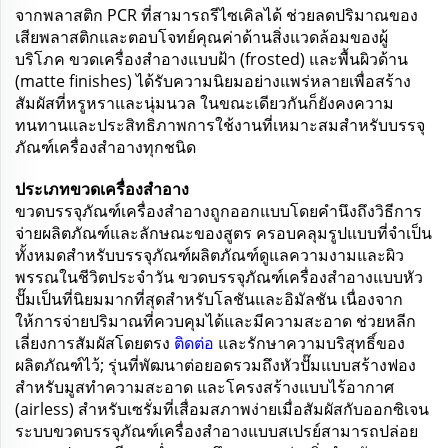
จากพลาสติก PCR ที่สามารถรีไซเคิลได้ ช่วยลดปริมาณของ
เสียพลาสติกและตอบโจทย์คุณค่าด้านสิ่งแวดล้อมของผู้
บริโภค ขวดเครื่องสำอางแบบฝ้า (frosted) และพื้นผิวด้าน
(matte finishes) ได้รับความนิยมอย่างแพร่หลายเพื่อสร้าง
สัมผัสที่หรูหราและนุ่มนวล ในขณะเดียวกันก็ยังคงความ
ทนทานและประสิทธิภาพการใช้งานที่เหมาะสมสำหรับบรรจุ
ภัณฑ์เครื่องสำอางทุกชนิด
ประเภทขวดเครื่องสำอาง
ขวดบรรจุภัณฑ์เครื่องสำอางถูกออกแบบโดยคำนึงถึงวิธีการ
จ่ายผลิตภัณฑ์และลักษณะของสูตร ครอบคลุมรูปแบบที่จำเป็น
ทั้งหมดสำหรับบรรจุภัณฑ์ผลิตภัณฑ์ดูแลความงามและผิว
พรรณในชีวิตประจำวัน ขวดบรรจุภัณฑ์เครื่องสำอางแบบหัว
ปั๊มเป็นที่นิยมมากที่สุดสำหรับโลชันและอิมัลชัน เนื่องจาก
ให้การจ่ายปริมาณที่ควบคุมได้และมีความสะอาด ช่วยหลีก
เลี่ยงการสัมผัสโดยตรง
ติดต่อ
และรักษาความบริสุทธิ์ของ
ผลิตภัณฑ์ไว้; รุ่นที่พัฒนาต่อยอดรวมถึงหัวปั๊มแบบสร้างฟอง
สำหรับมูสทำความสะอาด และโครงสร้างแบบไร้อากาศ
(airless) สำหรับเซรั่มที่เสื่อมสภาพง่ายเมื่อสัมผัสกับออกซิเจน
ระบบขวดบรรจุภัณฑ์เครื่องสำอางแบบสเปรย์สามารถปล่อย