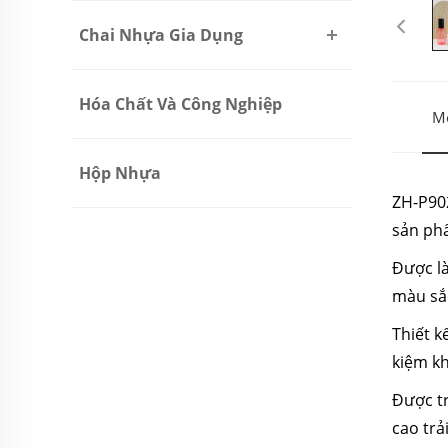
Chai Nhựa Gia Dụng
Hóa Chất Và Công Nghiệp
Mô
Hộp Nhựa
ZH-P902
sản phẩ
Được là
màu sắc
Thiết k
kiệm kh
Được t
cao trả