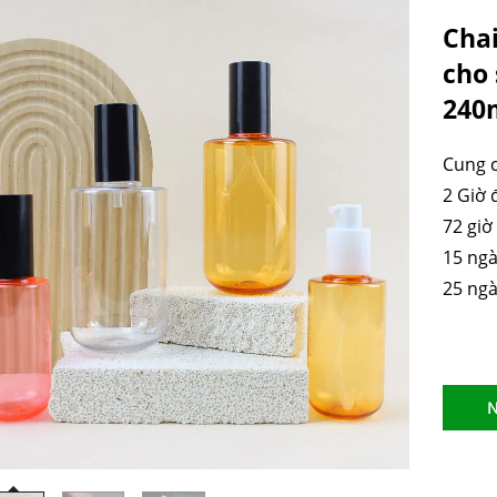
Cha
cho
240
Cung c
2 Giờ 
72 giờ
15 ngà
25 ngà
N