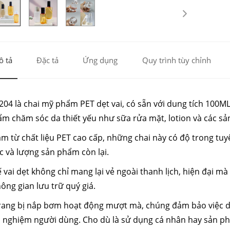
 tả
Đặc tả
Ứng dụng
Quy trình tùy chỉnh
04 là chai mỹ phẩm PET dẹt vai, có sẵn với dung tích 100ML 
m chăm sóc da thiết yếu như sữa rửa mặt, lotion và các s
m từ chất liệu PET cao cấp, những chai này có độ trong tuy
 và lượng sản phẩm còn lại.
ế vai dẹt không chỉ mang lại vẻ ngoài thanh lịch, hiện đại m
ông gian lưu trữ quý giá.
rang bị nắp bơm hoạt động mượt mà, chúng đảm bảo việc di
i nghiệm người dùng. Cho dù là sử dụng cá nhân hay sản p