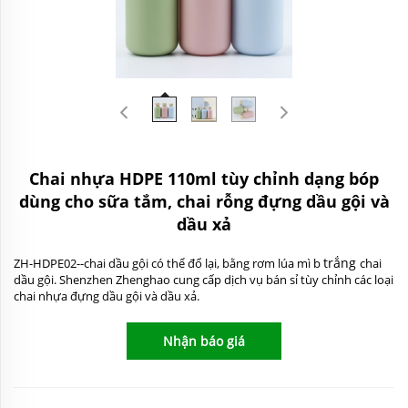
Chai nhựa HDPE 110ml tùy chỉnh dạng bóp
dùng cho sữa tắm, chai rỗng đựng dầu gội và
dầu xả
trắng
ZH-HDPE02--chai dầu gội có thể đổ lại, bằng rơm lúa mì b
chai
dầu gội. Shenzhen Zhenghao cung cấp dịch vụ bán sỉ tùy chỉnh các loại
chai nhựa đựng dầu gội và dầu xả.
Nhận báo giá