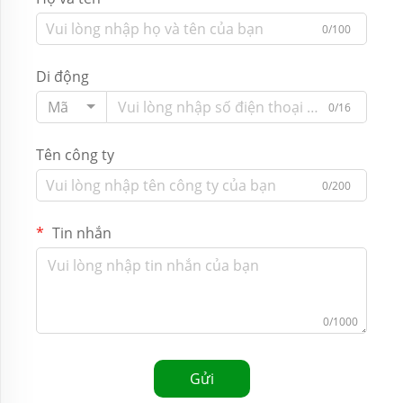
0/100
Di động
Mã
0/16
Tên công ty
0/200
Tin nhắn
0/1000
Gửi