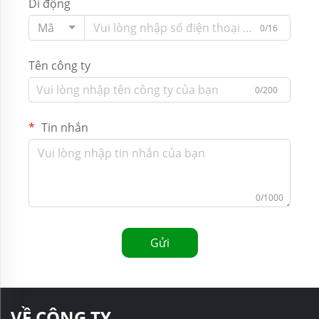
Di động
Mã
0/16
Tên công ty
0/200
Tin nhắn
0/1000
Gửi
VỀ CÔNG TY