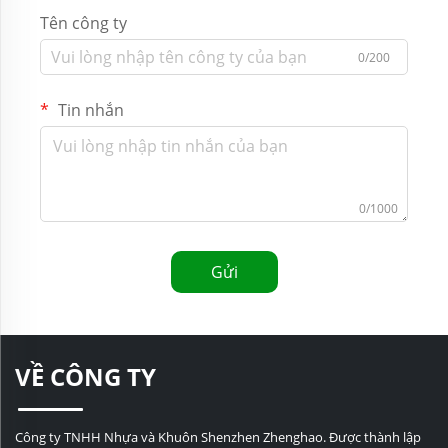
Tên công ty
0/200
Tin nhắn
0/1000
Gửi
VỀ CÔNG TY
Công ty TNHH Nhựa và Khuôn Shenzhen Zhenghao. Được thành lập