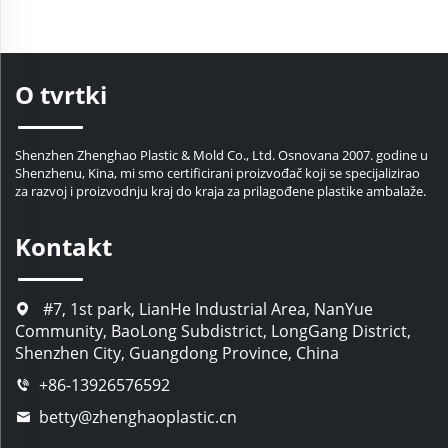
mlijeka, piva, kampiranja i
džem, konzerviranje voća i
putovanja
povrća
O tvrtki
Shenzhen Zhenghao Plastic & Mold Co., Ltd. Osnovana 2007. godine u
Shenzhenu, Kina, mi smo certificirani proizvođač koji se specijalizirao
za razvoj i proizvodnju kraj do kraja za prilagođene plastike ambalaže.
Kontakt
#7, 1st park, LianHe Industrial Area, NanYue
Community, BaoLong Subdistrict, LongGang District,
Shenzhen City, Guangdong Province, China
+86-13926576592
betty@zhenghaoplastic.cn