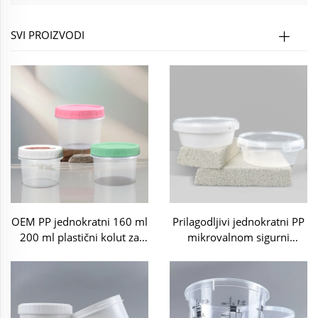
SVI PROIZVODI
OEM PP jednokratni 160 ml
Prilagodljivi jednokratni PP
200 ml plastični kolut za
mikrovalnom sigurni
pakiranje sladoleda,
nepropusni plastični kolut
poslastica, grickalica i suhih
za pakiranje
namirnica