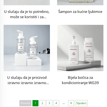
U slučaju da je to potrebno,
Šampon za kućne ljubimce
može se koristiti i za
proizvodnju proizvoda.
U slučaju da je proizvod
Bijela bočica za
izravno izravno izravno
kondicioniranje-WG39
izravno izravno izravno
izravno izravno izravno
izravno izravno izravno
...
Previše
1
2
3
4
9
Sljedeći
izravno izravno izravno