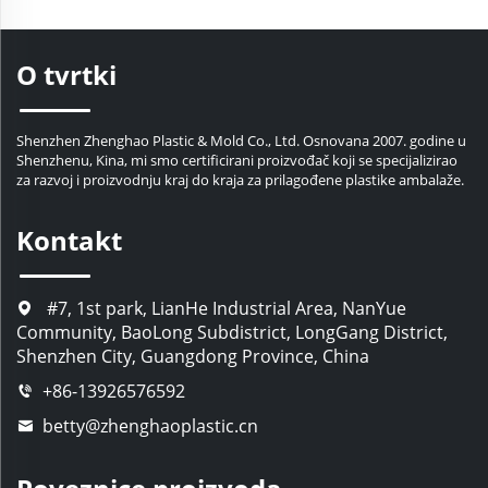
izravno izravno izravno
izravno izravno izravno
izravno izravno izravno iz
O tvrtki
Shenzhen Zhenghao Plastic & Mold Co., Ltd. Osnovana 2007. godine u
Shenzhenu, Kina, mi smo certificirani proizvođač koji se specijalizirao
za razvoj i proizvodnju kraj do kraja za prilagođene plastike ambalaže.
Kontakt
#7, 1st park, LianHe Industrial Area, NanYue
Community, BaoLong Subdistrict, LongGang District,
Shenzhen City, Guangdong Province, China
+86-13926576592
betty@zhenghaoplastic.cn