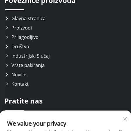
Poveznice proizvoda
Glavna stranica
Proizvodi
Prilagodljivo
Društvo
Industrijski Slučaj
Vrste pakiranja
Novice
Kontakt
Pratite nas
Održavamo stručni istraživačko-razvojni tim s modernim proizvodnim
We value your privacy
linijama, uz podršku iskusnih prodajnih i servisnih osoblja. Koristeći
naše tehničko znanje i konkurentne cijene, pružamo sveobuhvatnu