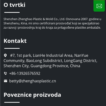
O tvrtki
Shenzhen Zhenghao Plastic & Mold Co., Ltd. Osnovana 2007. godine u
Shenzhenu, Kina, mi smo certificirani proizvođač koji se specijalizirao
za razvoj i proizvodnju kraj do kraja za prilagođene plastike ambalaže.
Kontakt
#7, 1st park, LianHe Industrial Area, NanYue
Community, BaoLong Subdistrict, LongGang District,
Shenzhen City, Guangdong Province, China
+86-13926576592
betty@zhenghaoplastic.cn
Poveznice proizvoda