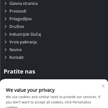
Glavna stranica
Proizvodi
Prilagodljivo
Društvo
Industrijski Slučaj
Vrste pakiranja
Novice
Kontakt
Pratite nas
Održavamo stručni istraživačko-razvojni tim s modernim proizvodnim
We value your privacy
linijama, uz podršku iskusnih prodajnih i servisnih osoblja. Koristeći
naše tehničko znanje i konkurentne cijene, pružamo sveobuhvatnu
We use cookies and similar tools to provide our services. If
podršku za projekte prilagođenog dizajna.
you don't want to accept all cookies, click Personalize
cookies.