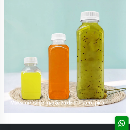
Maksimiziranje marže za distributere pića
Izazov klijenta: Distributer pića iz SAD-a suočio se s:1. Visokim
stopama oštećenja – 9% lomljenja tijekom prijevoza s okruglim
bocama2. Nesavršenost skladišta – izgubljeno 38% vertikalnog
skladišnog prostora3. Sporim okretanjem zaliha – Generički...