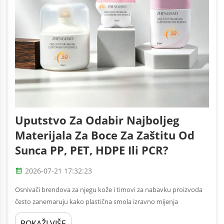
Uputstvo Za Odabir Najboljeg
Materijala Za Boce Za Zaštitu Od
Sunca PP, PET, HDPE Ili PCR?
2026-07-21 17:32:23
Osnivači brendova za njegu kože i timovi za nabavku proizvoda
često zanemaruju kako plastična smola izravno mijenja
performanse proizvoda prije lansiranja lanac zaštite od sunca.
POKAŽI VIŠE