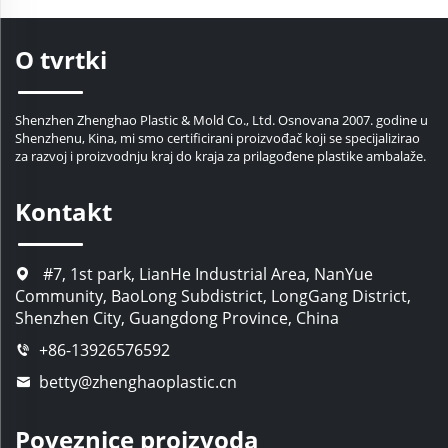
O tvrtki
Shenzhen Zhenghao Plastic & Mold Co., Ltd. Osnovana 2007. godine u
Shenzhenu, Kina, mi smo certificirani proizvođač koji se specijalizirao
za razvoj i proizvodnju kraj do kraja za prilagođene plastike ambalaže.
Kontakt
#7, 1st park, LianHe Industrial Area, NanYue
Community, BaoLong Subdistrict, LongGang District,
Shenzhen City, Guangdong Province, China
+86-13926576592
betty@zhenghaoplastic.cn
Poveznice proizvoda