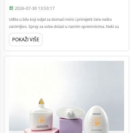
2026-07-30 13:53:17
Uđite u bilo koji odjel za domaći miris i primijetit ćete nešto
zanimljivo. Spray za sobe dolazi u raznim spremnicima. Neki su
gladki i prozirni, pokazujući tekućinu iznutra. Drugi su teški, tamni
POKAŽI VIŠE
i nesumnjivo vrhunski. A onda...