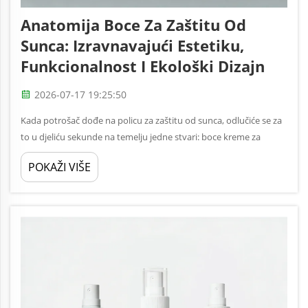
Anatomija Boce Za Zaštitu Od
Sunca: Izravnavajući Estetiku,
Funkcionalnost I Ekološki Dizajn
2026-07-17 19:25:50
Kada potrošač dođe na policu za zaštitu od sunca, odlučiće se za
to u djeliću sekunde na temelju jedne stvari: boce kreme za
sunčanje ispred njega. Oblik, boja, dodir ruku od toga ovisi hoće li
POKAŽI VIŠE
se vaš proizvod odabrati ili proći. Za brend...