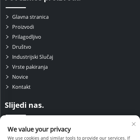
Glavna stranica
Proizvodi
Prilagodljivo
Društvo
Industrijski Slučaj
Vrste pakiranja
Novice
Kontakt
Slijedi nas.
Održavamo stručni istraživačko-razvojni tim s modernim proizvodnim
We value your privacy
linijama, uz podršku iskusnih prodajnih i servisnih osoblja. Koristeći
naše tehničko znanje i konkurentne cijene, pružamo sveobuhvatnu
We use cookies and similar tools to provide our services. If