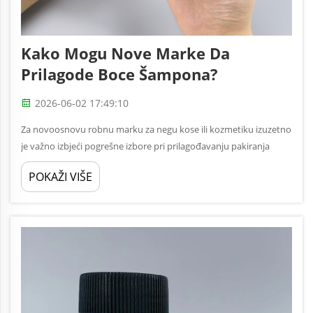
Kako Mogu Nove Marke Da
Prilagode Boce Šampona?
2026-06-02 17:49:10
Za novoosnovu robnu marku za negu kose ili kozmetiku izuzetno
je važno izbjeći pogrešne izbore pri prilagođavanju pakiranja
vlastitih bočica šampona. Trenutno na tržištu postoji mnogo
POKAŽI VIŠE
marki. Bilo kakva greška u konceptima, proizvodnji...