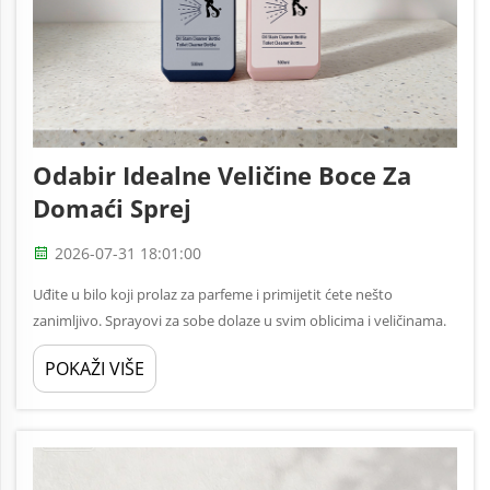
Odabir Idealne Veličine Boce Za
Domaći Sprej
2026-07-31 18:01:00
Uđite u bilo koji prolaz za parfeme i primijetit ćete nešto
zanimljivo. Sprayovi za sobe dolaze u svim oblicima i veličinama.
Neki su dovoljno mali da se mogu ukloniti u džep. Drugi su
POKAŽI VIŠE
goleme vrčeve koje izgledaju kao da bi trebale biti ispod
kuhinjskog sudopera. A ovdje...