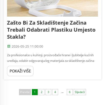
Zašto Bi Za Skladištenje Začina
Trebali Odabrati Plastiku Umjesto
Stakla?
2026-05-25 11:00:00
Za profesionalce u kuhinji, proizvođače hrane i ljubitelje kućnih
uređaja, odabir odgovarajućeg materijala za skladištenje začina
predstavlja kritičnu odluku koja utječe na kvalitetu proizvoda,
POKAŽI VIŠE
operativnu učinkovitost i dugoročne troškove...
...
Previše
1
2
3
4
6
Sljedeći