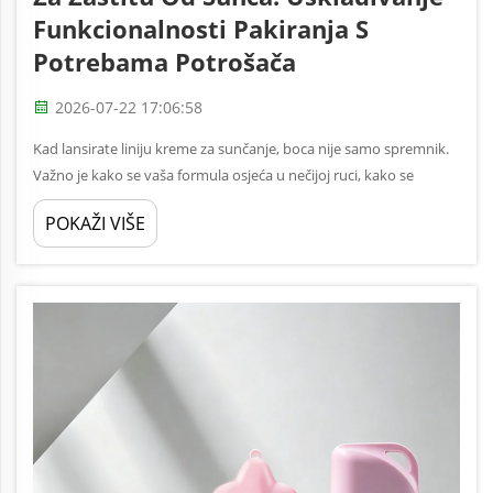
Funkcionalnosti Pakiranja S
Potrebama Potrošača
2026-07-22 17:06:58
Kad lansirate liniju kreme za sunčanje, boca nije samo spremnik.
Važno je kako se vaša formula osjeća u nečijoj ruci, kako se
precizno isporučuje i kako se vaš brend pojavljuje na guštoj polici.
POKAŽI VIŠE
Funkcija kreme za sunčanje...