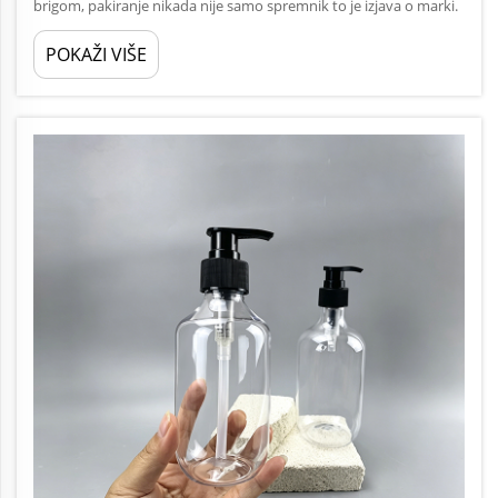
brigom, pakiranje nikada nije samo spremnik to je izjava o marki.
U trenutku kada kupac skenira policu, njegove oči instinktivno
POKAŽI VIŠE
gravitiraju prema proizvodima koji se osjećaju premium,
taktilno,...