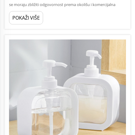
se moraju zbližiti odgovornost prema okolišu i komercijalna
održivost. Kako se poduzeća u svim sektorima suočavaju s sve
POKAŽI VIŠE
većim pritiskom potrošača, regulatora i zainteresiranih strana da
smanje svoje...