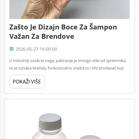
Zašto Je Dizajn Boce Za Šampon
Važan Za Brendove
2026-05-27 16:00:00
U industriji osobne nege, pakiranje je mnogo više od spremnika
to je oznaka brenda, funkcionalno sredstvo i tihi prodavač koji
stoji na polici. Dizajn boce šampona komunicira kvalitetu, svrhu i
POKAŽI VIŠE
osobnost...