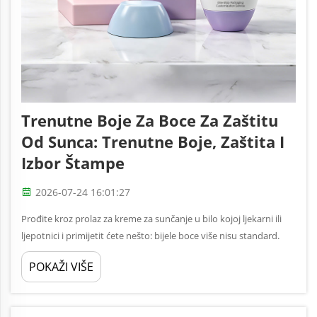
Trenutne Boje Za Boce Za Zaštitu
Od Sunca: Trenutne Boje, Zaštita I
Izbor Štampe
2026-07-24 16:01:27
Prođite kroz prolaz za kreme za sunčanje u bilo kojoj ljekarni ili
ljepotnici i primijetit ćete nešto: bijele boce više nisu standard.
Današnje police ispunjene su odvažnom kobaltom plavom,
POKAŽI VIŠE
živopisnom ružičastom, sunčevom žutom i toplom narančastom
bojom. Boje su...