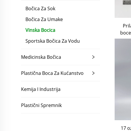
Bočica Za Sok
Bočica Za Umake
Pri
Vinska Bocica
boce 
o
Sportska Bočica Za Vodu
Medicinska Bočica
Plastična Boca Za Kućanstvo
Kemija I Industrija
Plastični Spremnik
17 o