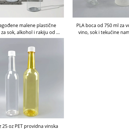
lagođene malene plastične
PLA boca od 750 ml za vo
za sok, alkohol i rakiju od 2
vino, sok i tekućine na
z s aluminijskom čašom
prehrani
z 25 oz PET providna vinska