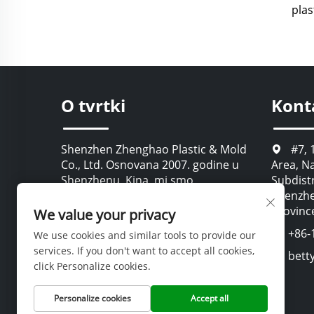
plas
O tvrtki
Kont
Shenzhen Zhenghao Plastic & Mold
#7, 1
Co., Ltd. Osnovana 2007. godine u
Area, N
Shenzhenu, Kina, mi smo
Subdistr
certificirani proizvođač koji se
Shenzhe
specijalizirao za razvoj i proizvodnju
Provinc
We value your privacy
kraj do kraja za prilagođene plastike
+86-
We use cookies and similar tools to provide our
ambalaže.
services. If you don't want to accept all cookies,
bett
click Personalize cookies.
Personalize cookies
Accept all