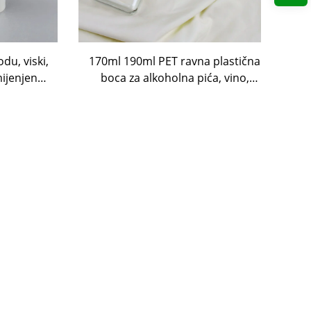
du, viski,
170ml 190ml PET ravna plastična
mijenjene
boca za alkoholna pića, vino,
Shochu