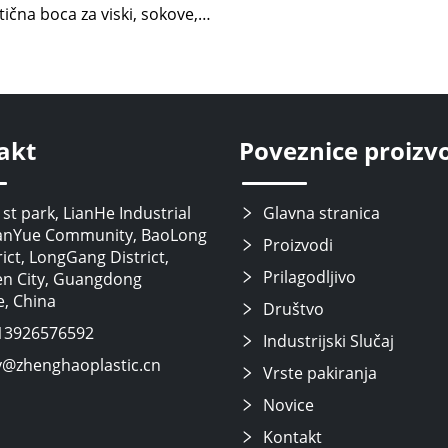
tična boca za viski, sokove,
napitke, šampanjac
akt
Poveznice proizv
st park, LianHe Industrial
Glavna stranica
anYue Community, BaoLong
Proizvodi
ict, LongGang District,
Prilagodljivo
n City, Guangdong
e, China
Društvo
13926576592
Industrijski Slučaj
y@zhenghaoplastic.cn
Vrste pakiranja
Novice
Kontakt