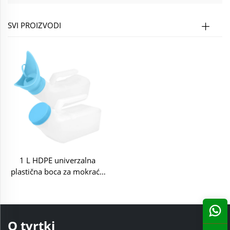
SVI PROIZVODI
1 L HDPE univerzalna
plastična boca za mokraću
za putovanja, automobil,
kućanstvo, bolnicu, negu
O tvrtki