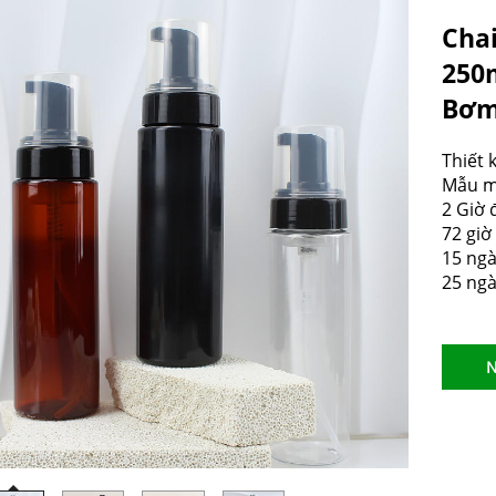
Cha
250
Bơm
Thiết 
Mẫu m
2 Giờ 
72 giờ
15 ngà
25 ngà
N