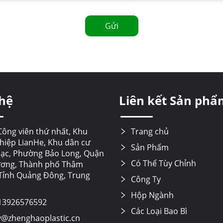
Gửi
 hệ
Liên kết Sản phẩ
Công viên thứ nhất, Khu
Trang chủ
hiệp LianHe, Khu dân cư
Sản Phẩm
c, Phường Bảo Long, Quận
Có Thể Tùy Chỉnh
ương, Thành phố Thâm
Tỉnh Quảng Đông, Trung
Công Ty
Hộp Ngành
13926576592
Các Loại Bao Bì
y@zhenghaoplastic.cn