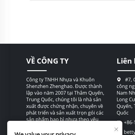
VỀ CÔNG TY
Liên
Công ty TNHH Nhựa và Khuôn
#7, 
Shenzhen Zhenghao. Được thành
công ng
lập vào năm 2007 tại Thâm Quyến,
Nam Nhạ
Trung Quốc, chúng tôi là nhà sản
Long C
xuất được chứng nhận, chuyên về
Quyến, 
phát triển và sản xuất trọn gói các
Quốc
sản phẩm bao bì nhựa theo yêu
+86-
cầu.
bett
We value your privacy