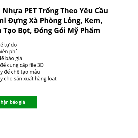
i Nhựa PET Trống Theo Yêu Cầu
ml Đựng Xà Phòng Lỏng, Kem,
 Tạo Bọt, Đóng Gói Mỹ Phẩm
kế tự do
iễn phí
để báo giá
 để cung cấp file 3D
y để chế tạo mẫu
y cho sản xuất hàng loạt
hận báo giá