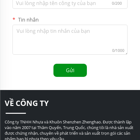
0/200
Tin nhắn
0/1000
Gửi
VỀ CÔNG TY
Công ty TNHH Nhựa và Khuôn Shenzhen Zhenghao. Được thành lập
vào năm 2007 tại Thâm Quyến, Trung Quốc, chúng tôi là nhà sản xuất
được chứng nhận, chuyên về phát triển và sản xuất trọn gói các sản
phẩm bao bì nhựa theo yêu cầu.