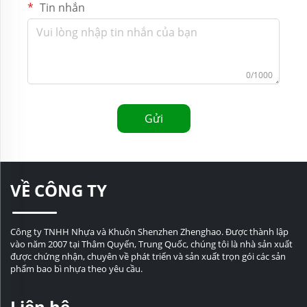
Tin nhắn
0/1000
Gửi
VỀ CÔNG TY
Công ty TNHH Nhựa và Khuôn Shenzhen Zhenghao. Được thành lập
vào năm 2007 tại Thâm Quyến, Trung Quốc, chúng tôi là nhà sản xuất
được chứng nhận, chuyên về phát triển và sản xuất trọn gói các sản
phẩm bao bì nhựa theo yêu cầu.
Liên hệ