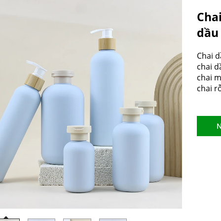
Chai
dầu 
Chai 
chai d
chai m
chai r
N