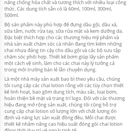
năng chống hóa chất và tương thích với nhiều loại công
thức. Các dung tích sẵn có là 60ml, 100ml, 300ml,
500ml.
Bộ sản phẩm này phù hợp để đựng dầu gội, dầu xả,
sữa tắm, nước rửa tay, sữa rửa mặt và kem dưỡng da.
Đặc biệt thích hợp cho các thương hiệu mỹ phẩm và
nhà sản xuất chăm sóc cá nhân đang tìm kiếm những
chai nhựa đáng tin cậy cho dầu gội và các bộ sưu tập
chăm sóc phối hợp. Thiết kế bơm giúp lấy sản phẩm
một cách vệ sinh, làm cho các chai này lý tưởng cả
trong môi trường bán lẻ lẫn chuyên dụng.
Là một nhà máy sản xuất bao bì theo yêu cầu, chúng
tôi cung cấp các chai lotion rỗng với các tùy chọn thiết
kế linh hoạt, bao gồm dung tích, màu sắc, loại bơm,
hoàn thiện bề mặt và trang trí logo. Đối với các thương
hiệu đang mở rộng sản xuất, chúng tôi cũng hỗ trợ
cung cấp chai lotion số lượng lớn với chất lượng ổn
định và năng lực sản xuất đồng đều. Mỗi chai được
thiết kế nhằm nâng cao hiệu suất đóng gói chai lotion
đồng thời duy trì vẻ ngoài tinh tế