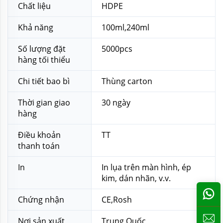
Chất liệu
HDPE
Khả năng
100ml,240ml
Số lượng đặt
5000pcs
hàng tối thiểu
Chi tiết bao bì
Thùng carton
Thời gian giao
30 ngày
hàng
Điều khoản
TT
thanh toán
In
In lụa trên màn hình, ép
kim, dán nhãn, v.v.
Chứng nhận
CE,Rosh
Nơi sản xuất
Trung Quốc