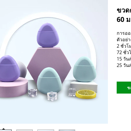
ขวดค
60 ม
การออ
ตัวอย่า
2 ชั่ว
72 ชั่
15 วั
25 วั
ข