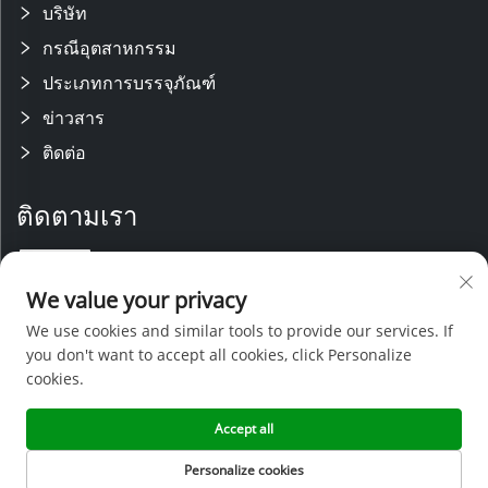
บริษัท
กรณีอุตสาหกรรม
ประเภทการบรรจุภัณฑ์
ข่าวสาร
ติดต่อ
ติดตามเรา
เรามีทีมวิจัยและพัฒนาที่มีความชำนาญ พร้อมสายการผลิตที่ทันสมัย ได้รับ
We value your privacy
การสนับสนุนจากทีมขายและบริการหลังการขายที่มีประสบการณ์ ด้วยความ
เชี่ยวชาญทางเทคนิคและการกำหนดราคาที่แข่งขันได้ เราจึงสามารถให้การ
We use cookies and similar tools to provide our services. If
สนับสนุนที่ครอบคลุมสำหรับโครงการออกแบบเฉพาะ
you don't want to accept all cookies, click Personalize
cookies.
Accept all
ลิขสิทธิ์ © 2026 เซินเจิ้นเจิ้งห่าวพลาสติกแอนด์แม้พสินค้าจำกัด -
นโยบายความ
เป็นส่วนตัว
Personalize cookies