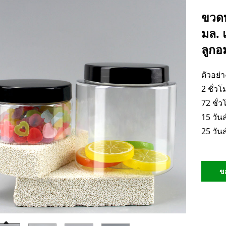
ขวดพ
มล. 
ลูกอ
ตัวอย่
2 ชั่ว
72 ชั่
15 วั
25 วั
ข