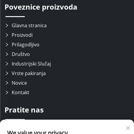
Poveznice proizvoda
Glavna stranica
Proizvodi
Prilagodljivo
Društvo
Industrijski Slučaj
Vrste pakiranja
Novice
Kontakt
Pratite nas
Održavamo stručni istraživačko-razvojni tim s modernim proizvodnim
We value your privacy
linijama, uz podršku iskusnih prodajnih i servisnih osoblja. Koristeći