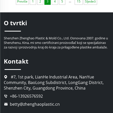
...
Previše
1
2
3
4
5
15
Sljedeći
izravno izravno izravno
izravno izravno izravno
izravno izravno izravno
izravno izravno izravno iz
O tvrtki
Shenzhen Zhenghao Plastic & Mold Co., Ltd. Osnovana 2007. godine u
Shenzhenu, Kina, mi smo certificirani proizvođač koji se specijalizirao
za razvoj i proizvodnju kraj do kraja za prilagođene plastike ambalaže.
Kontakt
#7, 1st park, LianHe Industrial Area, NanYue
Community, BaoLong Subdistrict, LongGang District,
Shenzhen City, Guangdong Province, China
+86-13926576592
betty@zhenghaoplastic.cn