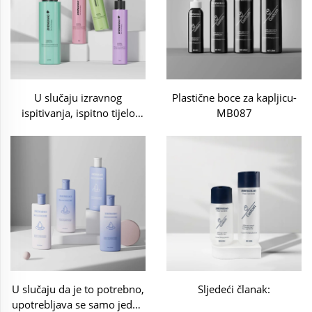
U slučaju izravnog
Plastične boce za kapljicu-
ispitivanja, ispitno tijelo
MB087
može uzeti u obzir:
U slučaju da je to potrebno,
Sljedeći članak:
upotrebljava se samo jedan