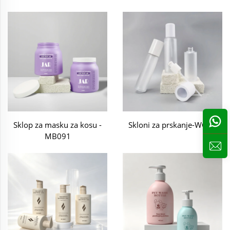
od sljedećih postupaka:
Sklop za masku za kosu -
Skloni za prskanje-WG36
MB091