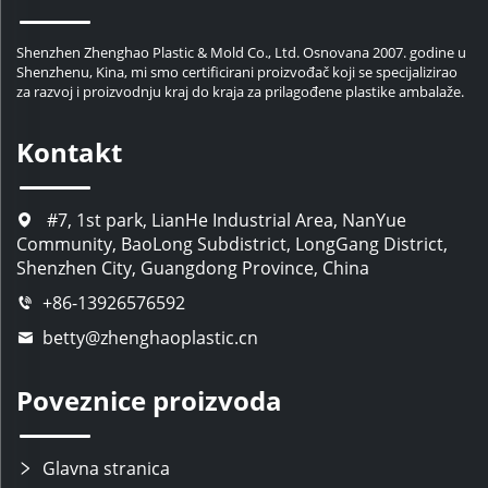
formulacije.
Uobičajeni materijali za boce šampona za potrebe
Shenzhen Zhenghao Plastic & Mold Co., Ltd. Osnovana 2007. godine u
Shenzhenu, Kina, mi smo certificirani proizvođač koji se specijalizirao
kupaca
za razvoj i proizvodnju kraj do kraja za prilagođene plastike ambalaže.
Izbor odgovarajućih materijala ključan je za trajnost,
kemijsku kompatibilnost i pozicioniranje brenda
Kontakt
prilikom razvoja otpornih bočica šampona za
brendove za njegu kose.
PET (polietilen tereftalat):
PET je providni plastični
#7, 1st park, LianHe Industrial Area, NanYue
materijal koji se karakterizira visokom prozirnošću,
Community, BaoLong Subdistrict, LongGang District,
laganošću, čvrstoćom i reciklabilnošću. Međutim,
Shenzhen City, Guangdong Province, China
osjetljiv je na toplinu i može se deformirati pri visokim
+86-13926576592
temperaturama. Najčešće se koristi za pakiranje
betty@zhenghaoplastic.cn
prozirnih tekućih šampona.
HDPE (Polietilen visoke gustoće):
HDPE je izdržljiv,
otporan na udarce, niskotroškovni i reciklabilni
Poveznice proizvoda
plastika. To je najčešći izbor za plastično pakiranje
šampona. Obično, kupci biraju prilagodbu matirane,
Glavna stranica
mutne, meke površine ili drugih obrada kako bi