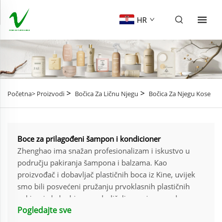
HR
>
>
Početna>
Proizvodi
Bočica Za Ličnu Njegu
Bočica Za Njegu Kose
Boce za prilagođeni šampon i kondicioner
Zhenghao ima snažan profesionalizam i iskustvo u
području pakiranja šampona i balzama. Kao
proizvođač i dobavljač plastičnih boca iz Kine, uvijek
smo bili posvećeni pružanju prvoklasnih plastičnih
pakiranja kako bismo poboljšali premium marke za
Pogledajte sve
naše kupce. Nakon 20 godina neumornih napora,