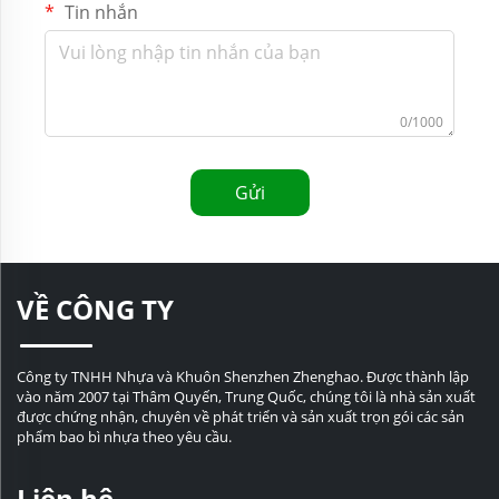
Tin nhắn
0/1000
Gửi
VỀ CÔNG TY
Công ty TNHH Nhựa và Khuôn Shenzhen Zhenghao. Được thành lập
vào năm 2007 tại Thâm Quyến, Trung Quốc, chúng tôi là nhà sản xuất
được chứng nhận, chuyên về phát triển và sản xuất trọn gói các sản
phẩm bao bì nhựa theo yêu cầu.
Liên hệ