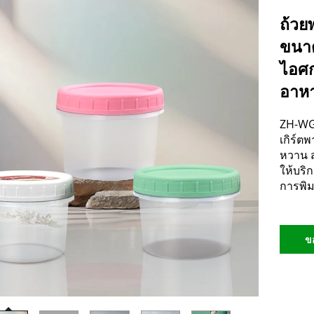
ถ้วย
ขนาด
ไอศก
อาหา
ZH-WG1
เกิร์ตพ
หวาน ส
ให้บริ
การพิม
ข