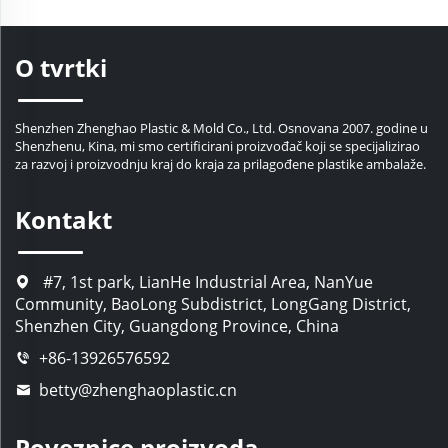
O tvrtki
Shenzhen Zhenghao Plastic & Mold Co., Ltd. Osnovana 2007. godine u
Shenzhenu, Kina, mi smo certificirani proizvođač koji se specijalizirao
za razvoj i proizvodnju kraj do kraja za prilagođene plastike ambalaže.
Kontakt
#7, 1st park, LianHe Industrial Area, NanYue
Community, BaoLong Subdistrict, LongGang District,
Shenzhen City, Guangdong Province, China
+86-13926576592
betty@zhenghaoplastic.cn
Poveznice proizvoda