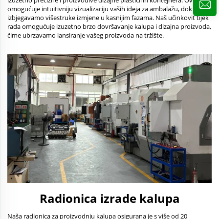
izuzetno precizne i proizvodive dizajne plastičnih kontejnera. Ovo
omogućuje intuitivniju vizualizaciju vaših ideja za ambalažu, dok
izbjegavamo višestruke izmjene u kasnijim fazama. Naš učinkovit tijek
rada omogućuje izuzetno brzo dovršavanje kalupa i dizajna proizvoda,
čime ubrzavamo lansiranje vašeg proizvoda na tržište.
Radionica izrade kalupa
Naša radionica za proizvodnju kalupa osigurana je s više od 20