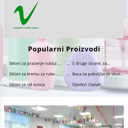
Popularni Proizvodi
Skloni za praćenje rublja -
S druge strane, za
WG45
upotrebu u proizvodnji
čistila za hlađenje,
Skloni za kremu za ruke-
Boca za poboljšanje okusa
upotrebljava se:
MB036
vode -J005
Skloni se od sunca.
Sljedeći članak: