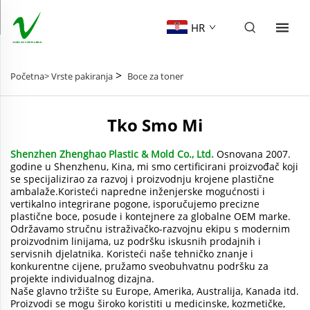
HR
>
Početna>
Vrste pakiranja
Boce za toner
Tko Smo Mi
Shenzhen Zhenghao Plastic & Mold Co., Ltd.
Osnovana 2007.
godine u Shenzhenu, Kina, mi smo certificirani proizvođač koji
se specijalizirao za razvoj i proizvodnju krojene plastične
ambalaže.Koristeći napredne inženjerske mogućnosti i
vertikalno integrirane pogone, isporučujemo precizne
plastične boce, posude i kontejnere za globalne OEM marke.
Održavamo stručnu istraživačko-razvojnu ekipu s modernim
proizvodnim linijama, uz podršku iskusnih prodajnih i
servisnih djelatnika. Koristeći naše tehničko znanje i
konkurentne cijene, pružamo sveobuhvatnu podršku za
projekte individualnog dizajna.
Naše glavno tržište su Europe, Amerika, Australija, Kanada itd.
Proizvodi se mogu široko koristiti u medicinske, kozmetičke,