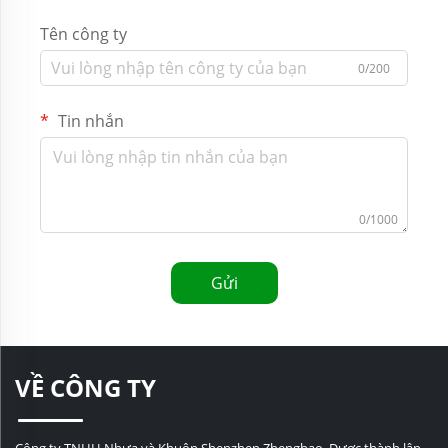
Tên công ty
0/200
Tin nhắn
0/1000
Gửi
VỀ CÔNG TY
Công ty TNHH Nhựa và Khuôn Shenzhen Zhenghao. Được thành lập