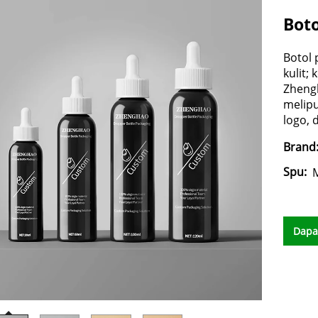
Boto
Botol 
kulit;
Zheng
melipu
logo, d
Brand
Spu:
Dapa