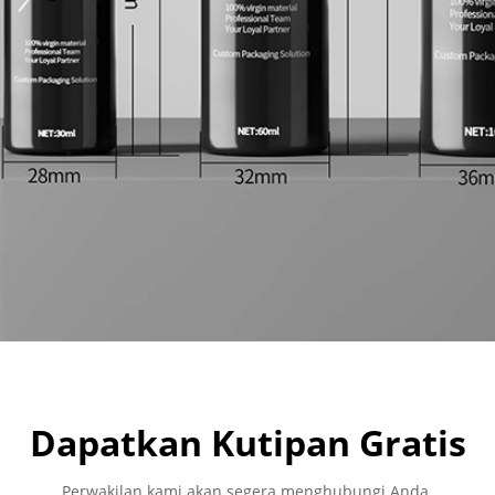
Dapatkan Kutipan Gratis
Perwakilan kami akan segera menghubungi Anda.