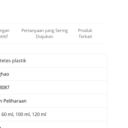
ngan
Pertanyaan yang Sering
Produk
itif
Diajukan
Terkait
tetes plastik
ghao
B087
 Peliharaan
, 60 ml, 100 ml, 120 ml
m