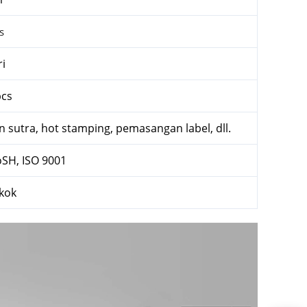
s
ri
pcs
n sutra, hot stamping, pemasangan label, dll.
oSH, ISO 9001
kok