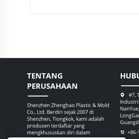
TENTANG
HUB
PERUSAHAAN
#7, 
Industr
Shenzhen Zhenghao Plastic & Mold
NanYue,
Co., Ltd. Berdiri sejak 2007 di
LongGan
Shenzhen, Tiongkok, kami adalah
Guangdo
produsen terdaftar yang
+86-
mengkhususkan diri dalam