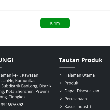
Kirim
UNGI
Tautan Produk
Taman ke-1, Kawasan
Halaman Utama
i LianHe, Komunitas
Produk
 Subdistrik BaoLong, Distrik
Dapat Disesuaikan
g, Kota Shenzhen, Provinsi
ng, Tiongkok
Perusahaan
13926576592
Kasus Industri