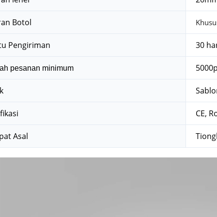
an Botol
Khusu
u Pengiriman
30 ha
5000
ah pesanan minimum
k
Sablo
fikasi
CE, R
at Asal
Tiong