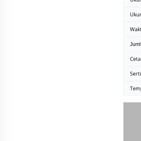
Ukur
Wakt
Juml
Ceta
Serti
Temp