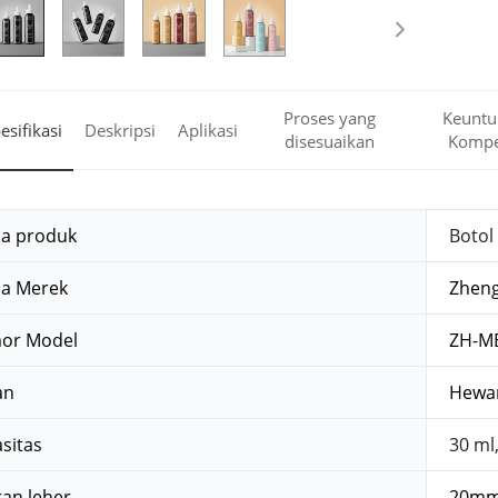
Proses yang
Keuntu
esifikasi
Deskripsi
Aplikasi
disesuaikan
Kompet
a produk
Botol 
a Merek
Zhen
or Model
ZH-M
an
Hewan
sitas
30 ml
an leher
20m