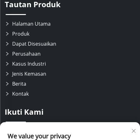
Tautan Produk
Halaman Utama
Produk
Dapat Disesuaikan
Perusahaan
Kasus Industri
Jenis Kemasan
Berita
Kontak
Ikuti Kami
Kami memiliki tim R&D yang berpengalaman dengan lini produksi
We value your privacy
modern, didukung oleh staf penjualan dan layanan purna jual yang