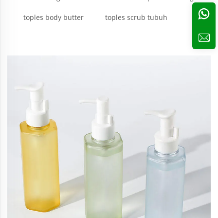
toples body butter
toples scrub tubuh