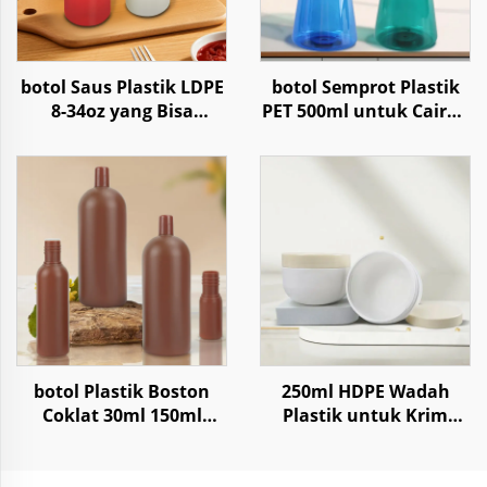
botol Saus Plastik LDPE
botol Semprot Plastik
8-34oz yang Bisa
PET 500ml untuk Cairan
Diperas untuk Kemasan
Pembersih Rumah
Saus Sambal Kecap
Tangga Air
botol Plastik Boston
250ml HDPE Wadah
Coklat 30ml 150ml
Plastik untuk Krim
1000ml Untuk Lotion
Perawatan Kulit Body
Shampo
Butter