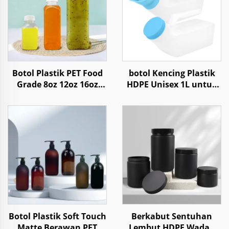
Botol Plastik PET Food
botol Kencing Plastik
Grade 8oz 12oz 16oz
HDPE Unisex 1L untuk
Kotak untuk Jus
Perjalanan Mobil
Minuman Air Kopi
Rumah Sakit
Yoghurt
Perawatan
Botol Plastik Soft Touch
Berkabut Sentuhan
Matte Berawan PET
Lembut HDPE Wadah