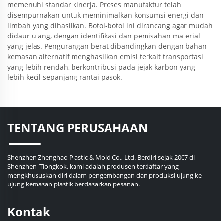
memenuhi standar kinerja. Proses manufaktur telah
disempurnakan untuk meminimalkan konsumsi energi dan
limbah yang dihasilkan. Botol-botol ini dirancang agar mudah
didaur ulang, dengan identifikasi dan pemisahan material
yang jelas. Pengurangan berat dibandingkan dengan bahan
kemasan alternatif menghasilkan emisi terkait transportasi
yang lebih rendah, berkontribusi pada jejak karbon yang
lebih kecil sepanjang rantai pasok.
TENTANG PERUSAHAAN
Shenzhen Zhenghao Plastic & Mold Co., Ltd. Berdiri sejak 2007 di
Shenzhen, Tiongkok, kami adalah produsen terdaftar yang
mengkhususkan diri dalam pengembangan dan produksi ujung ke
ujung kemasan plastik berdasarkan pesanan.
Kontak