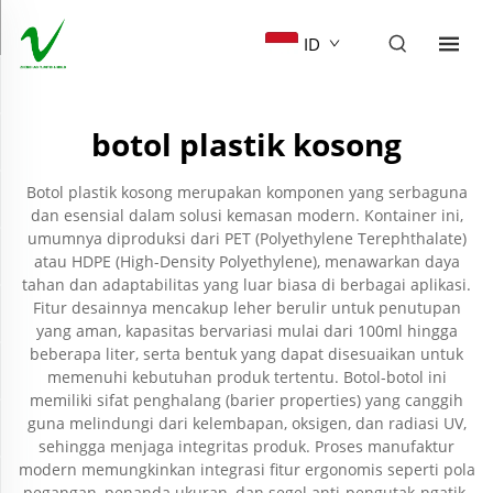
ID
botol plastik kosong
Botol plastik kosong merupakan komponen yang serbaguna
dan esensial dalam solusi kemasan modern. Kontainer ini,
umumnya diproduksi dari PET (Polyethylene Terephthalate)
atau HDPE (High-Density Polyethylene), menawarkan daya
tahan dan adaptabilitas yang luar biasa di berbagai aplikasi.
Fitur desainnya mencakup leher berulir untuk penutupan
yang aman, kapasitas bervariasi mulai dari 100ml hingga
beberapa liter, serta bentuk yang dapat disesuaikan untuk
memenuhi kebutuhan produk tertentu. Botol-botol ini
memiliki sifat penghalang (barier properties) yang canggih
guna melindungi dari kelembapan, oksigen, dan radiasi UV,
sehingga menjaga integritas produk. Proses manufaktur
modern memungkinkan integrasi fitur ergonomis seperti pola
pegangan, penanda ukuran, dan segel anti-pengutak-ngatik.