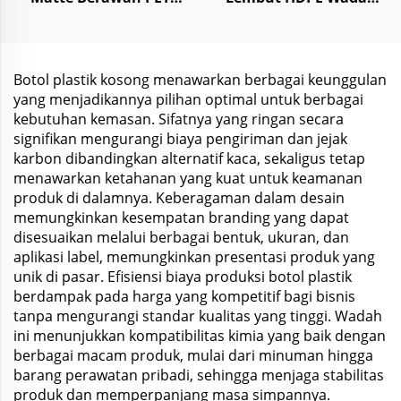
500ml untuk Sampo
Plastik untuk Masker
dan Lotion dengan
Wajah Body Butter
Pompa
300ml-1000ml
Botol plastik kosong menawarkan berbagai keunggulan
yang menjadikannya pilihan optimal untuk berbagai
kebutuhan kemasan. Sifatnya yang ringan secara
signifikan mengurangi biaya pengiriman dan jejak
karbon dibandingkan alternatif kaca, sekaligus tetap
menawarkan ketahanan yang kuat untuk keamanan
produk di dalamnya. Keberagaman dalam desain
memungkinkan kesempatan branding yang dapat
disesuaikan melalui berbagai bentuk, ukuran, dan
aplikasi label, memungkinkan presentasi produk yang
unik di pasar. Efisiensi biaya produksi botol plastik
berdampak pada harga yang kompetitif bagi bisnis
tanpa mengurangi standar kualitas yang tinggi. Wadah
ini menunjukkan kompatibilitas kimia yang baik dengan
berbagai macam produk, mulai dari minuman hingga
barang perawatan pribadi, sehingga menjaga stabilitas
produk dan memperpanjang masa simpannya.