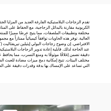
8 أونصة و 12 أونصة و 16
للاست
أونصة لتعبئة العصير أو
في ال
المشروبات أو الماء أو
تقدم الزجاجات البلاستيكية الفارغة العديد من المزايا الجذ
الكربونية مقارنة بالبدائل الزجاجية، مع الحفاظ على الم
القهوة أو الزبادي
مختلفة وتطبيقات الملصقات، مما يتيح عرضًا مميزًا للمنت
العالية. توفر هذه الحاويات توافقاً كيميائياً ممتازاً 
عند الحاجة لذلك. قابلية إعادة تدوير الزجاجات البلاستيك
دقيقة تضمن إغلاقًا موثوقًا به ومنع التسرب، مما يحافظ 
مختلف البيئات. تتيح إمكانية دمج ميزات مضادة للعبث ا
التي تساعد على الإمساك بها بدقة وقدرات دقيقة على ال