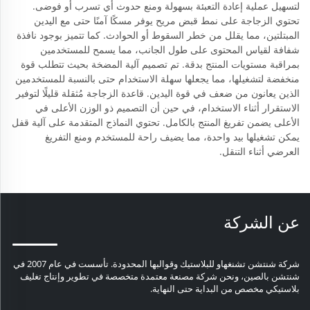
لتسهيل عملية إعادة التعبئة بسهولة ومنع حدوث أي تسرب أو فوضى.
تحتوي الزجاجة على نمط قبض مريح يوفر مسكًا آمنًا حتى مع اليدين
المبتلتين، مما يقلل من خطر السقوط أو الحوادث. كما تتميز بوجود نافذة
شفافة لقياس المحتوى على طول الجانب، مما يسمح للمستخدمين
بمراقبة مستويات المنتج بدقة. تم تصميم آلية المضخة بحيث تتطلب قوة
منخفضة لتشغيلها، مما يجعلها سهلة الاستخدام حتى بالنسبة للمستخدمين
الذين يعانون من ضعف في قوة اليدين. قاعدة الزجاجة مُثقلة قليلًا لتوفير
الاستقرار أثناء الاستخدام، في حين أن التصميم ذو الوزن الأعلى في
الأعلى يضمن تفريغ المنتج بالكامل. تحتوي النماذج المتقدمة على آلية قفل
يمكن تشغيلها بيد واحدة، مما يضيف راحة للمستخدم ومنع التفريغ
العرضي أثناء التنقل.
عن الشركة
شركة شنتشن تشنغهاو للبلاستيك وقوالبها المحدودة. تأسست في عام 2007 في
شنتشن بالصين، ونحن شركة مصنعة معتمدة متخصصة في تطوير وإنتاج تغليف
بلاستيكي مخصص من البداية حتى النهاية.