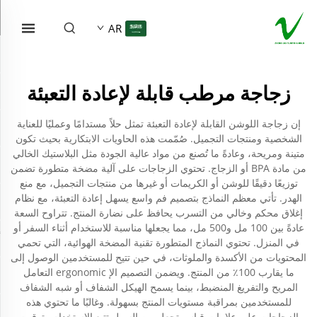
AR
زجاجة مرطب قابلة لإعادة التعبئة
إن زجاجة اللوشن القابلة لإعادة التعبئة تمثل حلاً مستدامًا وعمليًا للعناية
الشخصية ومنتجات التجميل. صُمّمت هذه الحاويات الابتكارية بحيث تكون
متينة ومريحة، وعادةً ما تُصنع من مواد عالية الجودة مثل البلاستيك الخالي
من مادة BPA أو الزجاج. تحتوي الزجاجات على آلية مضخة متطورة تضمن
توزيعًا دقيقًا للوشن أو الكريمات أو غيرها من منتجات التجميل، مع منع
الهدر. تأتي معظم النماذج بتصميم فم واسع يسهل إعادة التعبئة، مع نظام
إغلاق محكم وخالي من التسرب يحافظ على نضارة المنتج. تتراوح السعة
عادةً بين 100 مل و500 مل، مما يجعلها مناسبة للاستخدام أثناء السفر أو
في المنزل. تحتوي النماذج المتطورة تقنية المضخة الهوائية، التي تحمي
المحتويات من الأكسدة والملوثات، في حين تتيح للمستخدمين الوصول إلى
ما يقارب 100٪ من المنتج. ويضمن التصميم الإ ergonomic التعامل
المريح والتفريغ المنضبط، بينما يسمح الهيكل الشفاف أو شبه الشفاف
للمستخدمين بمراقبة مستويات المنتج بسهولة. وغالبًا ما تحتوي هذه
الزجاجات على علامات قياس تجعل من السهل تتبع الاستخدام وتوقيت