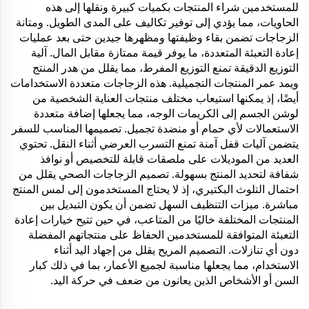
للمستخدمين شراء المنتجات بكميات كبيرة ونقلها إلى هذه
الحاويات، مما يؤدي إلى توفير تكاليف على المدى الطويل. ومتانة
الزجاجات تضمن بقاء وظيفتها ومظهرها جيدين حتى بعد عمليات
إعادة التعبئة المتعددة، ما يوفر قيمة ممتازة مقابل المال. آلية
التوزيع الدقيقة تمنع التوزيع المفرط، مما يقلل من هدر المنتج
ويمد عمر المنتجات التجميلية. هذه الزجاجات متعددة الاستخدامات
أيضًا، إذ يمكنها استيعاب مختلف منتجات العناية الشخصية من
لوشن الجسم إلى الكريمات الوجه، مما يجعلها إضافة متعددة
الاستعمالات لأي حمام أو منضدة تجميل. تصميمها المناسب للسفر
يتضمن آليات قفل آمنة تمنع التسرب العرضي أثناء النقل. تحتوي
العديد من الموديلات على ملصقات قابلة للتخصيص أو نوافذ
شفافة لتحديد المنتج بسهولة. تصميم الزجاجات الصحي يقلل من
احتمال التلوث البكتيري، إذ لا يحتاج المستخدمون إلى لمس المنتج
مباشرة. ميزات التنظيف السهل تضمن أن يكون التبديل بين
المنتجات المختلفة خاليًا من المتاعب، في حين تتيح خيارات إعادة
التعبئة المتوافقة للمستخدمين الحفاظ على منتجاتهم المفضلة
دون أي تنازلات. التصميم المريح يقلل من إجهاد اليد أثناء
الاستخدام، مما يجعلها مناسبة لجميع الأعمار، بما في ذلك كبار
السن أو الأشخاص الذين يعانون من ضعف في حركة اليد.