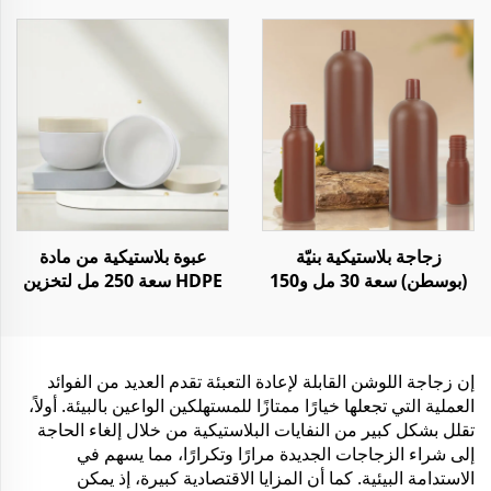
التمارين الرياضية أو في
الأدوية
الصالات الرياضية أو الأنشطة
الخارجية
زجاجة بلاستيكية بنيّة
عبوة بلاستيكية من مادة
(بوسطن) سعة 30 مل و150
HDPE سعة 250 مل لتخزين
مل و1000 مل لمستحضرات
كريم العناية بالبشرة أو زبدة
التجميل والشامبو
الجسم
إن زجاجة اللوشن القابلة لإعادة التعبئة تقدم العديد من الفوائد
العملية التي تجعلها خيارًا ممتازًا للمستهلكين الواعين بالبيئة. أولاً،
تقلل بشكل كبير من النفايات البلاستيكية من خلال إلغاء الحاجة
إلى شراء الزجاجات الجديدة مرارًا وتكرارًا، مما يسهم في
الاستدامة البيئية. كما أن المزايا الاقتصادية كبيرة، إذ يمكن