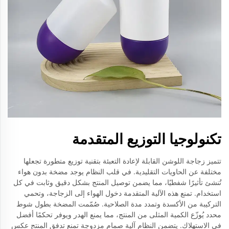
تكنولوجيا التوزيع المتقدمة
تتميز زجاجة اللوشن القابلة لإعادة التعبئة بتقنية توزيع متطورة تجعلها
مختلفة عن الحاويات التقليدية. في قلب النظام يوجد مضخة بدون هواء
تُنشئ تأثيرًا شفطيًا، مما يضمن توصيل المنتج بشكل دقيق وثابت في كل
استخدام. تمنع هذه الآلية المتقدمة دخول الهواء إلى الزجاجة، وتحمي
التركيبة من الأكسدة وتمدد مدة الصلاحية. صُمّمت المضخة بطول شوط
محدد يُوزّع الكمية المثلى من المنتج، مما يمنع الهدر ويوفر تحكمًا أفضل
في الاستهلاك. يتضمن النظام آلية صمام مزدوجة تمنع تدفق المنتج عكس