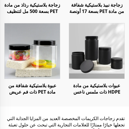
زجاجة نبيذ بلاستيكية شفافة
زجاجة بلاستيكية رذاذ من مادة
من مادة PET بسعة 17 أونصة
PET بسعة 500 مل لتنظيف
و 25 أونصة لتخزين الويسكي
المنزل أو السوائل
وعصير المشروبات والشمبانيا
عبوات بلاستيكية من مادة
عبوة بلاستيكية شفافة من
HDPE ذات ملمس ناعس
مادة PET ذات فم عريض
سعة 300 مل - 1000 مل
سعة 250 مل و 1000 مل
لوضع قناع الوجه أو زبدة
لتخزين الطعام أو الحلوى أو
الجسم
البهارات
تقدم زجاجات الكريمات المخصصة العديد من المزايا الجذابة التي
تجعلها خيارًا ممتازًا للعلامات التجارية التي تبحث عن حلول تعبئة