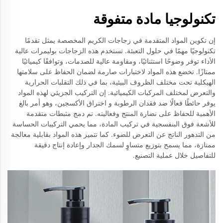
تكنولوجيا مادة متفوقة
إن تكوين المواد المتقدمة في زجاجات الكريم المخصصة يمثل تقدمًا
تكنولوجيًا مهمًا في حلول التعبئة. تستخدم هذه الزجاجات بوليمرات عالية
الأداء توفر وضوحًا استثنائيًا، ومقاومة عالية للصدمات، وتوافقًا كيميائيًا
ممتازًا. تخضع هذه المواد لاختبارات صارمة لضمان الحفاظ على سلامتها
الهيكلية تحت مختلف الظروف البيئية، بما في ذلك التقلبات الحرارية
والتعرض لمختلف المركبات الكيميائية. إن التركيب الجزيئي لهذه المواد
يوفر حائطًا فعالًا ضد فقدان الرطوبة و اختراق الأكسجين، وهو أمر بالغ
الأهمية للحفاظ على نضارة المنتج وفعاليته. تم دمج مثبطات متقدمة
للأشعة فوق البنفسجية في تركيب المادة، مما يحمي التركيبات الحساسة
من التدهور الناتج عن التعرض للضوء. كما تتميز هذه المواد بقابلية معالجة
ممتازة، مما يسمح بتوزيع متساوٍ لسمك الجدار وإعادة إنتاج دقيقة
للتفاصيل خلال عملية التصنيع.