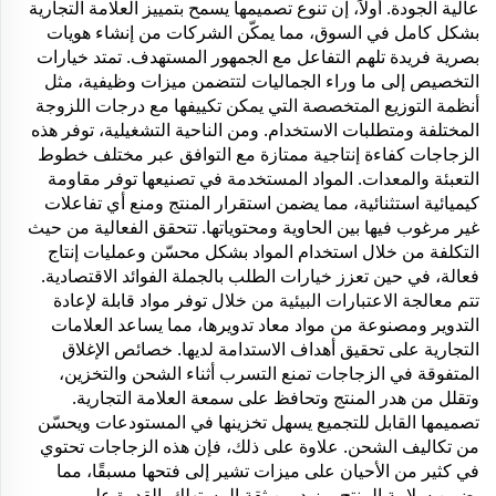
عالية الجودة. أولاً، إن تنوع تصميمها يسمح بتمييز العلامة التجارية
بشكل كامل في السوق، مما يمكّن الشركات من إنشاء هويات
بصرية فريدة تلهم التفاعل مع الجمهور المستهدف. تمتد خيارات
التخصيص إلى ما وراء الجماليات لتتضمن ميزات وظيفية، مثل
أنظمة التوزيع المتخصصة التي يمكن تكييفها مع درجات اللزوجة
المختلفة ومتطلبات الاستخدام. ومن الناحية التشغيلية، توفر هذه
الزجاجات كفاءة إنتاجية ممتازة مع التوافق عبر مختلف خطوط
التعبئة والمعدات. المواد المستخدمة في تصنيعها توفر مقاومة
كيميائية استثنائية، مما يضمن استقرار المنتج ومنع أي تفاعلات
غير مرغوب فيها بين الحاوية ومحتوياتها. تتحقق الفعالية من حيث
التكلفة من خلال استخدام المواد بشكل محسّن وعمليات إنتاج
فعالة، في حين تعزز خيارات الطلب بالجملة الفوائد الاقتصادية.
تتم معالجة الاعتبارات البيئية من خلال توفر مواد قابلة لإعادة
التدوير ومصنوعة من مواد معاد تدويرها، مما يساعد العلامات
التجارية على تحقيق أهداف الاستدامة لديها. خصائص الإغلاق
المتفوقة في الزجاجات تمنع التسرب أثناء الشحن والتخزين،
وتقلل من هدر المنتج وتحافظ على سمعة العلامة التجارية.
تصميمها القابل للتجميع يسهل تخزينها في المستودعات ويحسّن
من تكاليف الشحن. علاوة على ذلك، فإن هذه الزجاجات تحتوي
في كثير من الأحيان على ميزات تشير إلى فتحها مسبقًا، مما
يضمن سلامة المنتج ويزيد من ثقة المستهلك. القدرة على