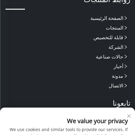
الصفحة الرئيسية
المنتجات
قابلة للتخصيص
الشركة
حالات صناعية
أخبار
مدونة
الاتصال
تابعونا
We value your privacy
نمتلك فريق بحث وتطوير مهرة مع خطوط إنتاج حديثة، ونحظى بدعم من
موظفي مبيعات وخدمة ما بعد البيع ذوي الخبرة. وباستخدام خبرتنا التقنية
We use cookies and similar tools to provide our services. If
والأسعار التنافسية، نقدم دعماً شاملاً للمشاريع التصميمية المخصصة.