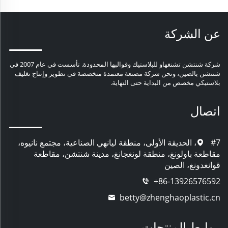
عن الشركة
شركة شنتشن تشنغهاو للبلاستيك وقوالبها المحدودة. تأسست في عام 2007 في
شنتشن بالصين، ونحن شركة مصنعة معتمدة متخصصة في تطوير وإنتاج تغليف
بلاستيكي مخصص من البداية حتى النهاية.
اتصال
#7، الحديقة الأولى، منطقة ليانهي الصناعية، مجتمع نانيوه،
مقاطعة باولونغ، منطقة لونغجانغ، مدينة شنتشن، مقاطعة
قوانغدونغ، الصين
+86-13926576592
betty@zhenghaoplastic.cn
روابط المنتجات