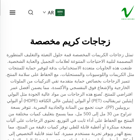
AR
زجاجات كريم مخصصة
تمثل زجاجات الكريمات المخصصة قمة حلول التعبئة والتغليف المتطورة
المصممة لتلبية الاحتياجات المتنوعة لعلامات التجميل والعناية الشخصية.
صُنعت هذه الحاويات متعددة الاستخدامات بدقة لتوفير حماية للمنتجات
مثل الكريمات واللوسيونات والمستحلبات، مع الحفاظ على سلامة المنتج.
تتميز الزجاجات بخصائص حماية متقدمة تقي التركيبات من الملوثات
الخارجية والإشعاع فوق البنفسجي والأكسدة، مما يضمن أفضل عمر
افتراضي للمنتج. تُصنع هذه الزجاجات من مواد عالية الجودة مثل البولي
إيثيلين تيريفثاليت (PET) أو البولي إيثيلين عالي الكثافة (HDPE) أو البولي
بروبيلين (PP)، حيث تجمع بين المتانة والجاذبية البصرية. تتوفر بسعة
تتراوح من 30 مل إلى 500 مل، مما يسمح بتغليف كميات مختلفة من
المنتج مع الحفاظ على أداء ثابت في التوزيع. تحتوي الزجاجات على آليات
مضخة مبتكرة أو أغطية قابلة للطي توفر كميات دقيقة من المنتج، مما
يمنع الهدر ويوفر تجربة مستخدم مميزة. كما تمتد قابلية التخصيص إلى
أشكال وأحجام وألوان وخيارات إنهاء متنوعة، مما يتيح للعلامات التجارية