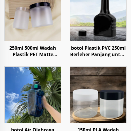
250ml 500ml Wadah
botol Plastik PVC 250ml
Plastik PET Matte
Berleher Panjang untuk
Berawan untuk Krim
Kemasan Aditif Bahan
Perawatan Tubuh
Bakar Mesin Mobil
botol Air Olahraga
150ml PLA Wadah