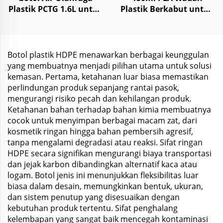
Plastik PCTG 1.6L untuk
Plastik Berkabut untuk
Kemasan Travel Fitness
Penyimpanan Segar
Gym Outdoor Lari
CBD Hemep Suplemen
Botol plastik HDPE menawarkan berbagai keunggulan
yang membuatnya menjadi pilihan utama untuk solusi
kemasan. Pertama, ketahanan luar biasa memastikan
perlindungan produk sepanjang rantai pasok,
mengurangi risiko pecah dan kehilangan produk.
Ketahanan bahan terhadap bahan kimia membuatnya
cocok untuk menyimpan berbagai macam zat, dari
kosmetik ringan hingga bahan pembersih agresif,
tanpa mengalami degradasi atau reaksi. Sifat ringan
HDPE secara signifikan mengurangi biaya transportasi
dan jejak karbon dibandingkan alternatif kaca atau
logam. Botol jenis ini menunjukkan fleksibilitas luar
biasa dalam desain, memungkinkan bentuk, ukuran,
dan sistem penutup yang disesuaikan dengan
kebutuhan produk tertentu. Sifat penghalang
kelembapan yang sangat baik mencegah kontaminasi