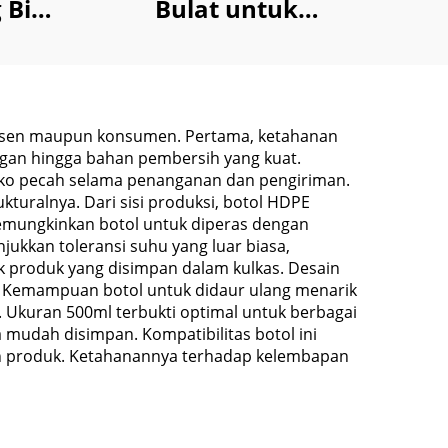
 Bisa
Bulat untuk
k
Pembersih Wajah
ambal
Perawatan Kulit
100ml 240ml
usen maupun konsumen. Pertama, ketahanan
ngan hingga bahan pembersih yang kuat.
siko pecah selama penanganan dan pengiriman.
kturalnya. Dari sisi produksi, botol HDPE
memungkinkan botol untuk diperas dengan
kkan toleransi suhu yang luar biasa,
 produk yang disimpan dalam kulkas. Desain
Kemampuan botol untuk didaur ulang menarik
Ukuran 500ml terbukti optimal untuk berbagai
mudah disimpan. Kompatibilitas botol ini
an produk. Ketahanannya terhadap kelembapan