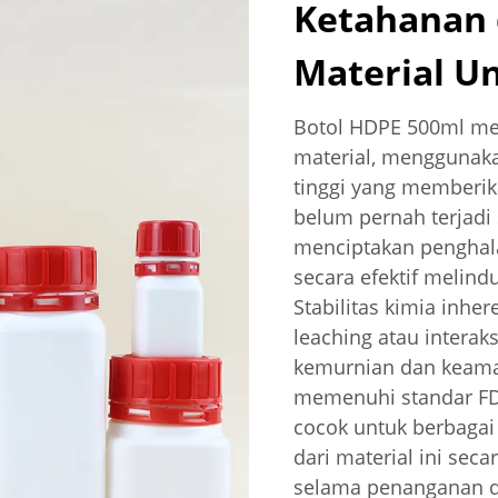
Ketahanan
Material U
Botol HDPE 500ml me
material, menggunaka
tinggi yang memberik
belum pernah terjadi
menciptakan penghala
secara efektif melindu
Stabilitas kimia inher
leaching atau interak
kemurnian dan keama
memenuhi standar FD
cocok untuk berbagai
dari material ini sec
selama penanganan 