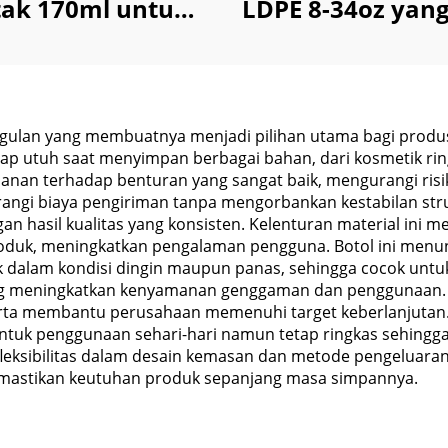
ak 170ml untuk
LDPE 8-34oz yang
yimpanan Reagen
Diperas untu
mia Cair Bubuk
Kemasan Saus S
ngan Tutup Anti
Kecap
Anak
gulan yang membuatnya menjadi pilihan utama bagi prod
tap utuh saat menyimpan berbagai bahan, dari kosmetik ri
hanan terhadap benturan yang sangat baik, mengurangi ri
urangi biaya pengiriman tanpa mengorbankan kestabilan stru
 hasil kualitas yang konsisten. Kelenturan material ini 
k, meningkatkan pengalaman pengguna. Botol ini menunju
dalam kondisi dingin maupun panas, sehingga cocok untuk
g meningkatkan kenyamanan genggaman dan penggunaan. 
rta membantu perusahaan memenuhi target keberlanjutan. 
tuk penggunaan sehari-hari namun tetap ringkas sehingga 
leksibilitas dalam desain kemasan dan metode pengeluar
emastikan keutuhan produk sepanjang masa simpannya.