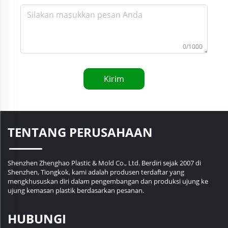
0/1000
Kirim
TENTANG PERUSAHAAN
Shenzhen Zhenghao Plastic & Mold Co., Ltd. Berdiri sejak 2007 di
Shenzhen, Tiongkok, kami adalah produsen terdaftar yang
mengkhususkan diri dalam pengembangan dan produksi ujung ke
ujung kemasan plastik berdasarkan pesanan.
HUBUNGI